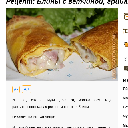
Рецепт: Блины с ветчиной, гриб
0
И
A +
Яй
A -
Мо
Из яиц, сахара, муки (180 гр), молока (250 мл),
растительного масла развести тесто на блины.
Са
Му
Оставить на 30 - 40 минут.
Ма
Испечь блины на раскаленной сковороде с двух сторон до