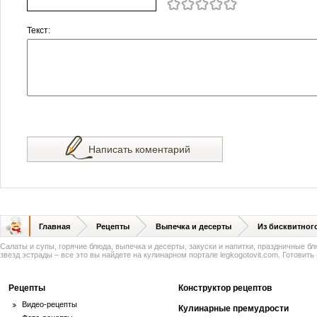
Текст:
Написать коментарий
Главная
Рецепты
Выпечка и десерты
Из бисквитного
Салаты и супы, горячие блюда, выпечка и десерты, закуски и напитки, праздничные б
звезд эстрады – все это вы найдете на кулинарном портале legkogotovit.com. Готовить -
Рецепты
Конструктор рецептов
Видео-рецепты
Кулинарные премудрости