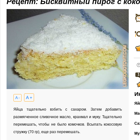
Рецепт: Бисквитный пирог с кок
1
И
A +
A -
Яй
Яйца тщательно взбить с сахаром. Затем добавить
Ма
размягченное сливочное масло, крахмал и муку. Тщательно
Са
перемешать, чтобы не было комочков. Всыпать кокосовую
стружку (70 гр), еще раз перемешать.
Му