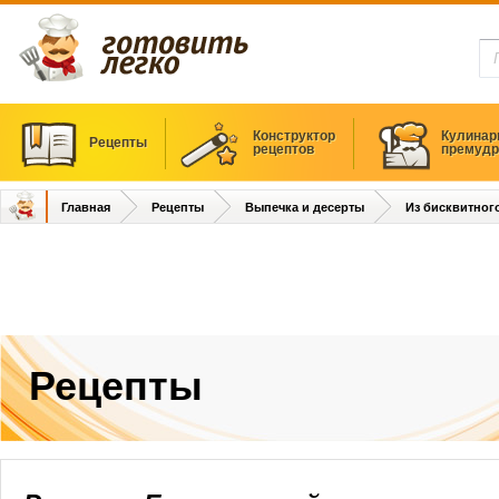
Конструктор
Кулинар
Рецепты
рецептов
премудр
Главная
Рецепты
Выпечка и десерты
Из бисквитного
Рецепты