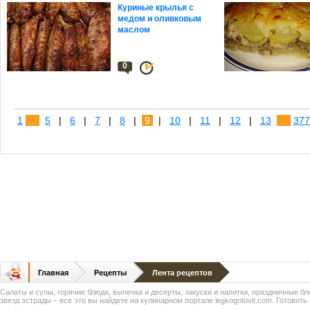
Куриные крылья с
медом и оливковым
маслом
0
1
...
5
|
6
|
7
|
8
|
9
|
10
|
11
|
12
|
13
...
377
Главная
Рецепты
Лента рецептов
Салаты и супы, горячие блюда, выпечка и десерты, закуски и напитки, праздничные б
звезд эстрады – все это вы найдете на кулинарном портале legkogotovit.com. Готовить -