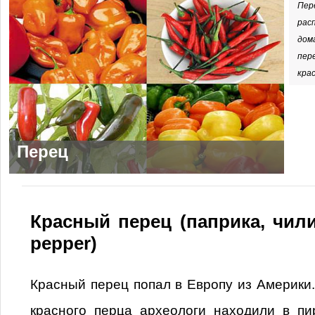
Пер
рас
дом
пер
кра
Перец
Красный перец (паприка, чили,
pepper)
Красный перец попал в Европу из Америки
красного перца археологи находили в пи