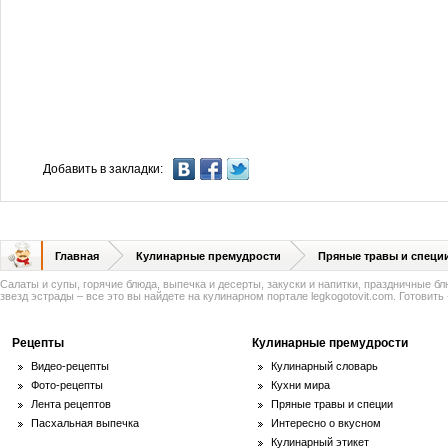
Добавить в закладки:
Главная
Кулинарные премудрости
Пряные травы и специ
Салаты и супы, горячие блюда, выпечка и десерты, закуски и напитки, праздничные б
звезд эстрады – все это вы найдете на кулинарном портале legkogotovit.com. Готовить -
Рецепты
Кулинарные премудрости
Видео-рецепты
Кулинарный словарь
Фото-рецепты
Кухни мира
Лента рецептов
Пряные травы и специи
Пасхальная выпечка
Интересно о вкусном
Кулинарный этикет