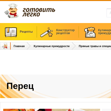
Конструктор
Кулинар
Рецепты
рецептов
премудр
Главная
Кулинарные премудрости
Пряные травы и специ
Перец