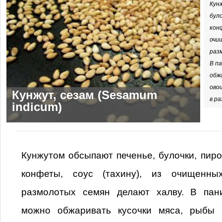
Кун
було
конф
очи
раз
В п
обж
ово
Кунжут, сезам (Sesamum
в р
indicum)
Кунжутом обсыпают печенье, булочки, пирож
конфеты, соус (тахину), из очищенн
размолотых семян делают халву. В пан
можно обжаривать кусочки мяса, рыбы 