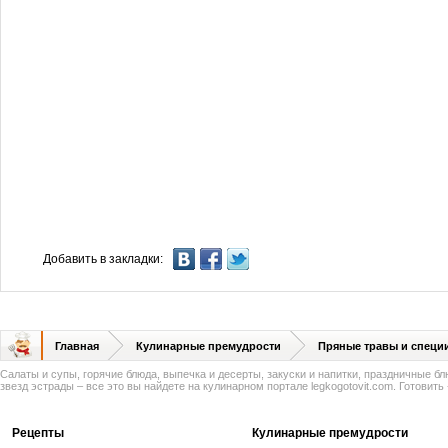
Добавить в закладки:
Главная
Кулинарные премудрости
Пряные травы и специ
Салаты и супы, горячие блюда, выпечка и десерты, закуски и напитки, праздничные б
звезд эстрады – все это вы найдете на кулинарном портале legkogotovit.com. Готовить -
Рецепты
Кулинарные премудрости