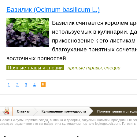
Базилик (Ocimum basilicum L.)
Базилик считается королем ар
используемых в кулинарии. Да
прикосновение к его листикам
благоухание приятных сочета
восточных пряностей.
Пряные травы и специи
пряные травы
,
специи
1
2
3
4
5
Главная
Кулинарные премудрости
Пряные травы и специ
Салаты и супы, горячие блюда, выпечка и десерты, закуски и напитки, праздничные б
звезд эстрады – все это вы найдете на кулинарном портале legkogotovit.com. Готовить -