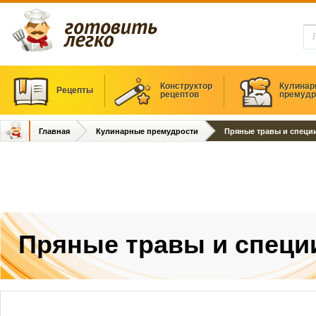
Конструктор
Кулинар
Рецепты
рецептов
премудр
Главная
Кулинарные премудрости
Пряные травы и специ
Пряные травы и специ