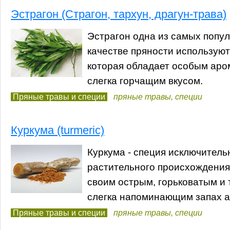
Эстрагон (Страгон, тархун, драгун-трава)
Эстрагон одна из самых попул
качестве пряности используют
которая обладает особым аро
слегка горчащим вкусом.
Пряные травы и специи
пряные травы
,
специи
Куркума (turmeric)
Куркума - специя исключитель
растительного происхождения
своим острым, горьковатым и
слегка напоминающим запах а
Пряные травы и специи
пряные травы
,
специи