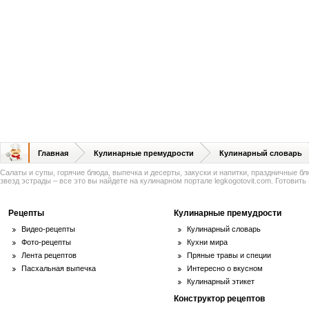
Главная
Кулинарные премудрости
Кулинарный словарь
Салаты и супы, горячие блюда, выпечка и десерты, закуски и напитки, праздничные б
звезд эстрады – все это вы найдете на кулинарном портале legkogotovit.com. Готовить -
Рецепты
Кулинарные премудрости
Видео-рецепты
Кулинарный словарь
Фото-рецепты
Кухни мира
Лента рецептов
Пряные травы и специи
Пасхальная выпечка
Интересно о вкусном
Кулинарный этикет
Конструктор рецептов