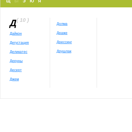
Щ
Ы
Э
Ю
Я
( 10 )
Д
Долма
Драже
Дайкон
Дрессинг
Дегустация
Друшлак
Деликатес
Деруны
Десерт
Джем