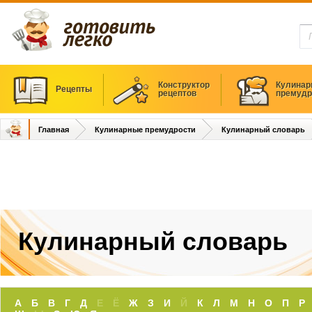
Конструктор
Кулинар
Рецепты
рецептов
премудр
Главная
Кулинарные премудрости
Кулинарный словарь
Кулинарный словарь
А
Б
В
Г
Д
Е Ё
Ж
З
И
Й
К
Л
М
Н
О
П
Р