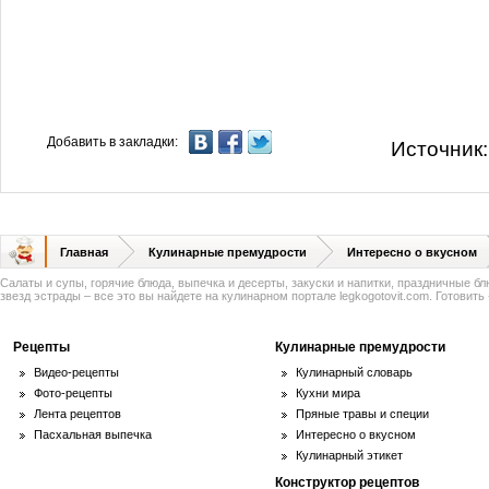
Добавить в закладки:
Источник
Главная
Кулинарные премудрости
Интересно о вкусном
Салаты и супы, горячие блюда, выпечка и десерты, закуски и напитки, праздничные б
звезд эстрады – все это вы найдете на кулинарном портале legkogotovit.com. Готовить -
Рецепты
Кулинарные премудрости
Видео-рецепты
Кулинарный словарь
Фото-рецепты
Кухни мира
Лента рецептов
Пряные травы и специи
Пасхальная выпечка
Интересно о вкусном
Кулинарный этикет
Конструктор рецептов