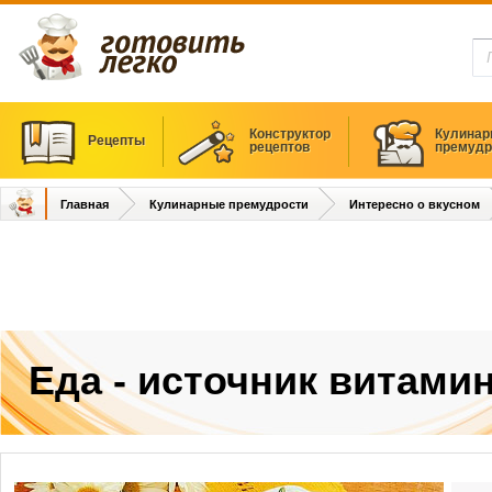
Конструктор
Кулинар
Рецепты
рецептов
премудр
Главная
Кулинарные премудрости
Интересно о вкусном
Еда - источник витами