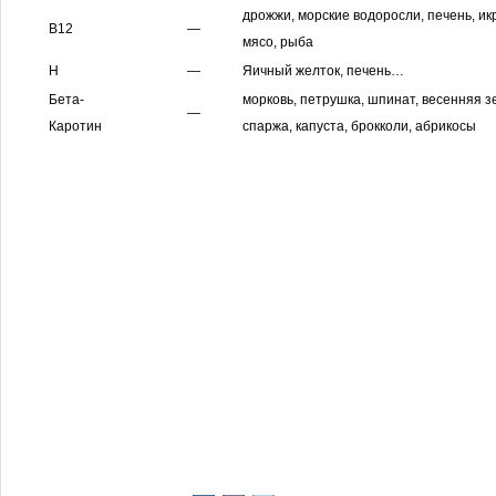
дрожжи, морские водоросли, печень, икра
В12
—
мясо, рыба
Н
—
Яичный желток, печень…
Бета-
морковь, петрушка, шпинат, весенняя з
—
Каротин
спаржа, капуста, брокколи, абрикосы