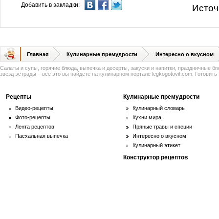
Добавить в закладки:
Источ
Главная
Кулинарные премудрости
Интересно о вкусном
Салаты и супы, горячие блюда, выпечка и десерты, закуски и напитки, праздничные б
звезд эстрады – все это вы найдете на кулинарном портале legkogotovit.com. Готовить -
Рецепты
Кулинарные премудрости
Видео-рецепты
Кулинарный словарь
Фото-рецепты
Кухни мира
Лента рецептов
Пряные травы и специи
Пасхальная выпечка
Интересно о вкусном
Кулинарный этикет
Конструктор рецептов