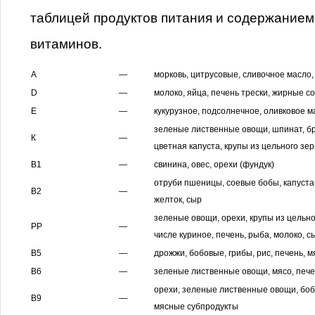
таблицей продуктов питания и содержанием 
витаминов.
А
—
морковь, цитрусовые, сливочное масло
D
—
молоко, яйца, печень трески, жирные с
Е
—
кукурузное, подсолнечное, оливковое м
зеленые лиственные овощи, шпинат, бр
К
—
цветная капуста, крупы из цельного зе
В1
—
свинина, овес, орехи (фундук)
отруби пшеницы, соевые бобы, капуста
В2
—
желток, сыр
зеленые овощи, орехи, крупы из цельно
РР
—
числе куриное, печень, рыба, молоко, с
В5
—
дрожжи, бобовые, грибы, рис, печень, 
В6
—
зеленые лиственные овощи, мясо, пече
орехи, зеленые лиственные овощи, боб
В9
—
мясные субпродукты