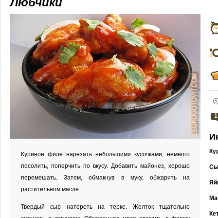
Любчики
1
И
Ку
Куриное филе нарезать небольшими кусочками, немного
посолить, поперчить по вкусу. Добавить майонез, хорошо
Сы
перемешать. Затем, обмакнув в муку, обжарить на
Яй
растительном масле.
Ма
Твердый сыр натереть на терке. Желток тщательно
Кет