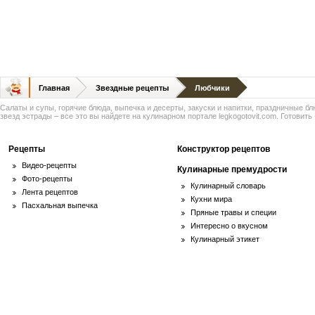
Главная
Звездные рецепты
Любчики
Салаты и супы, горячие блюда, выпечка и десерты, закуски и напитки, праздничные б
звезд эстрады – все это вы найдете на кулинарном портале legkogotovit.com. Готовить -
Рецепты
Конструктор рецептов
Видео-рецепты
Кулинарные премудрости
Фото-рецепты
Кулинарный словарь
Лента рецептов
Кухни мира
Пасхальная выпечка
Пряные травы и специи
Интересно о вкусном
Кулинарный этикет