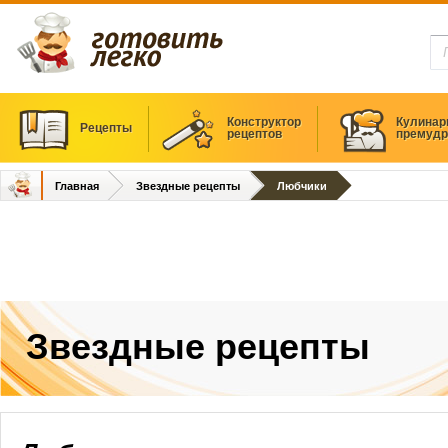
Конструктор
Кулинар
Рецепты
рецептов
премудр
Главная
Звездные рецепты
Любчики
Звездные рецепты