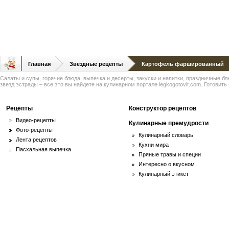
Главная
Звездные рецепты
Картофель фаршированный
Салаты и супы, горячие блюда, выпечка и десерты, закуски и напитки, праздничные б
звезд эстрады – все это вы найдете на кулинарном портале legkogotovit.com. Готовить -
Рецепты
Конструктор рецептов
Видео-рецепты
Кулинарные премудрости
Фото-рецепты
Кулинарный словарь
Лента рецептов
Кухни мира
Пасхальная выпечка
Пряные травы и специи
Интересно о вкусном
Кулинарный этикет