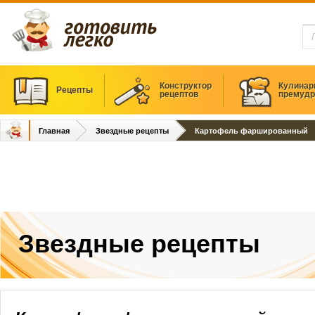
Конструктор
Кулинар
Рецепты
рецептов
премудр
Главная
Звездные рецепты
Картофель фаршированный
Звездные рецепты