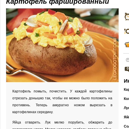
Картофель фаршированный
0
И
Ка
Картофель помыть, почистить. У каждой картофелины
отрезать донышко так, чтобы ее можно было положить на
Ко
противень. Теперь аккуратно ножом вырезать в
Лу
картофелинах середину.
Яй
Яйца отварить. Лук мелко порубить, обжарить до
Сол