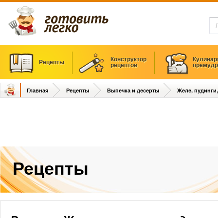
Конструктор
Кулинар
Рецепты
рецептов
премудр
Главная
Рецепты
Выпечка и десерты
Желе, пудинги
Рецепты