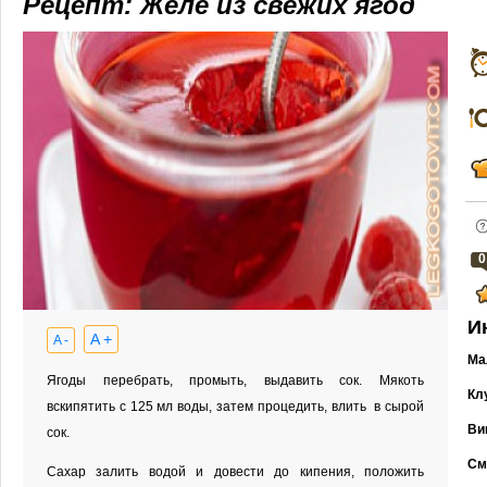
Рецепт: Желе из свежих ягод
0
И
A +
A -
Ма
Ягоды перебрать, промыть, выдавить сок. Мякоть
Кл
вскипятить с 125 мл воды, затем процедить, влить в сырой
Ви
сок.
См
Сахар залить водой и довести до кипения, положить