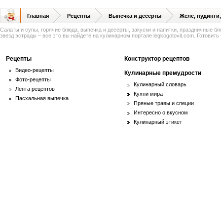
Главная
Рецепты
Выпечка и десерты
Желе, пудинги
Салаты и супы, горячие блюда, выпечка и десерты, закуски и напитки, праздничные б
звезд эстрады – все это вы найдете на кулинарном портале legkogotovit.com. Готовить -
Рецепты
Конструктор рецептов
Видео-рецепты
Кулинарные премудрости
Фото-рецепты
Кулинарный словарь
Лента рецептов
Кухни мира
Пасхальная выпечка
Пряные травы и специи
Интересно о вкусном
Кулинарный этикет