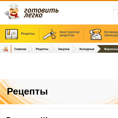
Конструктор
Кулинар
Рецепты
рецептов
премудр
Главная
Рецепты
Закуски
Холодные
Жаренные
Рецепты