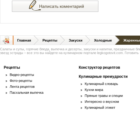
Написать коментарий
Главная
Рецепты
Закуски
Холодные
Жаренные
Салаты и супы, горячие блюда, выпечка и десерты, закуски и напитки, праздничные б
звезд эстрады – все это вы найдете на кулинарном портале legkogotovit.com. Готовить -
Рецепты
Конструктор рецептов
Видео-рецепты
Кулинарные премудрости
Фото-рецепты
Кулинарный словарь
Лента рецептов
Кухни мира
Пасхальная выпечка
Пряные травы и специи
Интересно о вкусном
Кулинарный этикет