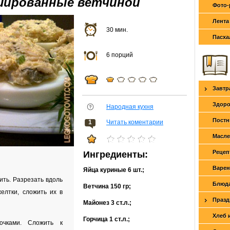
шированные ветчиной
Фото-
Лента
30 мин.
Пасха
6 порций
Завтр
Здоро
Народная кухня
Постн
1
Читать коментарии
Масле
Рецеп
Ингредиенты:
Варен
Яйца куриные
6 шт.
;
тить. Разрезать вдоль
Блюда
Ветчина
150 гр
;
елтки, сложить их в
Празд
Майонез
3 ст.л.
;
Хлеб 
Горчица
1 ст.л.
;
очками. Сложить к