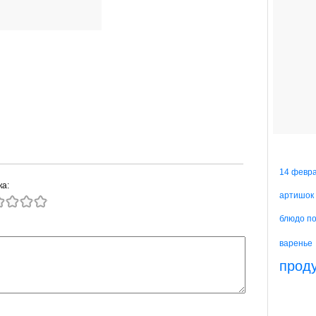
14 февр
ка:
артишок
блюдо п
варенье
прод