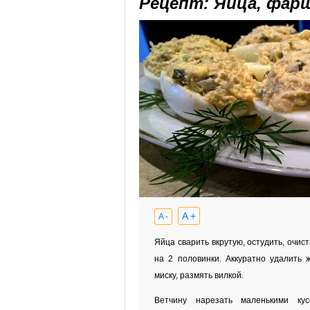
Рецепт: Яйца, фар
A +
A -
Яйца сварить вкрутую, остудить, очис
на 2 половинки. Аккуратно удалить ж
миску, размять вилкой.
Ветчину нарезать маленькими кус