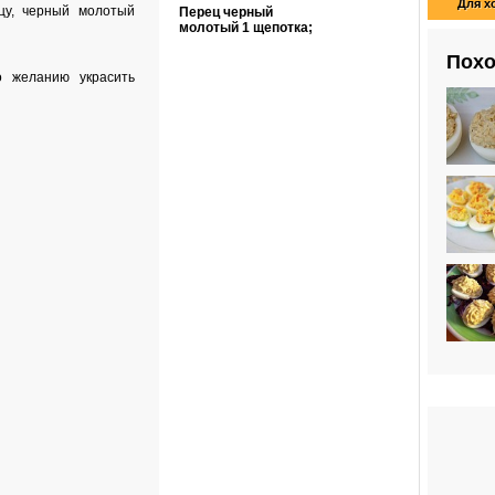
Для х
цу, черный молотый
Перец черный
молотый
1 щепотка
;
Похо
о желанию украсить