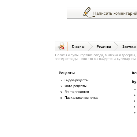
Написать коментари
Главная
Рецепты
Закуски
Салаты и супы, горячие блюда, выпечка и десерты,
звезд эстрады – все это вы найдете на кулинарном п
Рецепты
Ко
Видео-рецепты
Ку
Фото-рецепты
Лента рецептов
Пасхальная выпечка