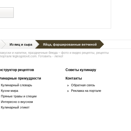
й
Из яиц и сыра
Яйца, фаршированные ветчиной
 закуски и напитки, праздничные блюда – фото и видео рецепты, рецепты
ортале legkogotovit.com. Готовить - легко!
нструктор рецептов
Советы кулинару
линарные премудрости
Контакты
Кулинарный словарь
Обратная связь
Кухни мира
Реклама на портале
Пряные травы и специи
Интересно о вкусном
Кулинарный этикет