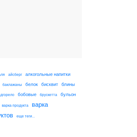
Яйца, фаршированные
пряностями
Яйца, фаршированные
зеленью
Грибы, фаршированные
ветчиной
алкогольные напитки
аля
айсберг
белок
бисквит
блины
баклажаны
Яйца, фаршированные
сельдью
бобовые
бульон
одгорело
брускетта
варка
варка продукта
уктов
еще теги...