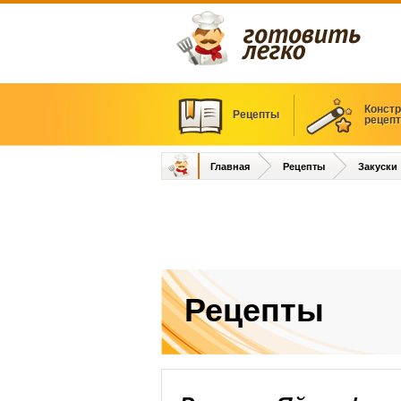
Констр
Рецепты
рецеп
Главная
Рецепты
Закуски
Рецепты