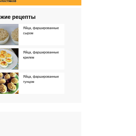
олостяков
жие рецепты
Яйца, фаршированные
сыром
Яйца, фаршированные
крилем
Яйца, фаршированные
тунцом
Шампиньоны,
фаршированные
ветчиной
Яйца, фаршированные
чесноком