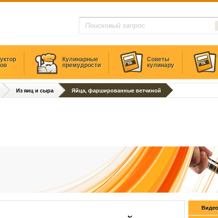
уктор
Кулинарные
Советы
тов
премудрости
кулинару
Из яиц и сыра
Яйца, фаршированные ветчиной
Видео