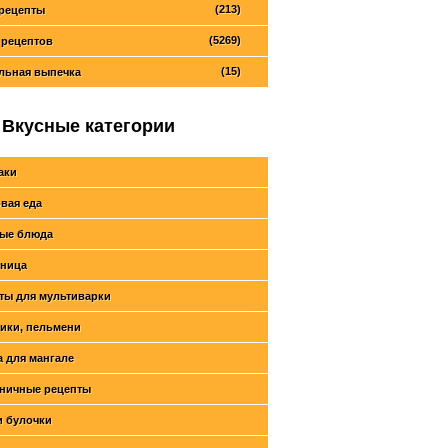
(213)
рецепты
(5269)
 рецептов
(15)
льная выпечка
Вкусные категории
аки
вая еда
ые блюда
ница
ты для мультиварки
ики, пельмени
 для мангале
ничные рецепты
и булочки