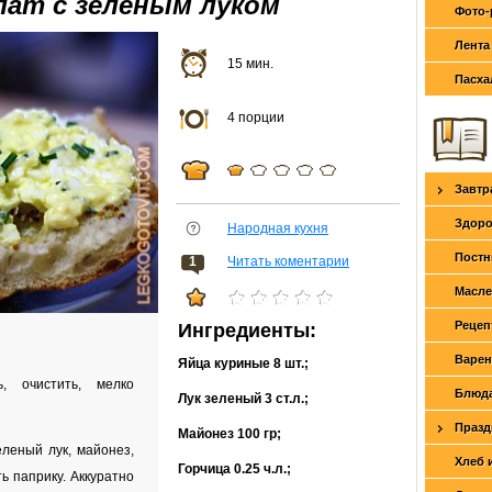
лат с зеленым луком
Фото-
Лента
15 мин.
Пасха
4 порции
Завтр
Здоро
Народная кухня
Постн
1
Читать коментарии
Масле
Рецеп
Ингредиенты:
Варен
Яйца куриные
8 шт.
;
, очистить, мелко
Блюда
Лук зеленый
3 ст.л.
;
Празд
Майонез
100 гр
;
леный лук, майонез,
Хлеб 
Горчица
0.25 ч.л.
;
ть паприку. Аккуратно