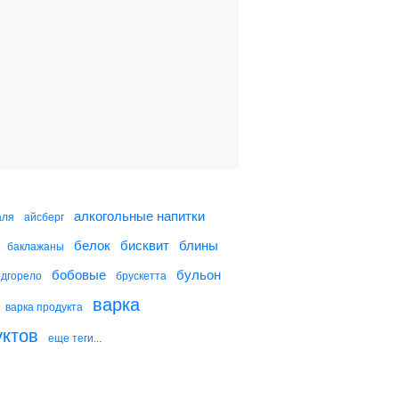
Яичница-болтунья с
зеленым луком
Морковный салат с
изюмом и жареным
луком
Картофельный салат с
луком и каперсами
алкогольные напитки
аля
айсберг
белок
бисквит
блины
баклажаны
Омлет с зеленым луком
и сыром
бобовые
бульон
одгорело
брускетта
варка
варка продукта
уктов
еще теги...