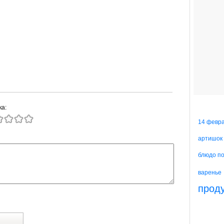
ка:
14 февр
артишок
блюдо п
варенье
прод
й