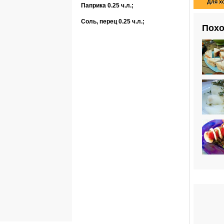
Для х
Паприка
0.25 ч.л.
;
Соль, перец
0.25 ч.л.
;
Похо