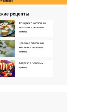
олостяков
жие рецепты
Сэндвич с копченым
лососем и зеленым
луком
Треска с лимонным
маслом и зеленым
луком
Капрезе с зеленым
луком
Баранина с зеленым
луком
Яичный салат с
каперсами