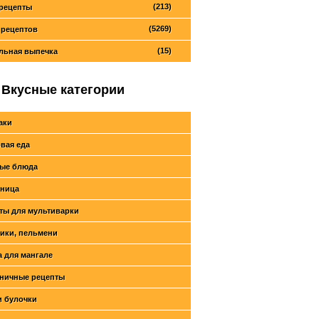
(213)
рецепты
(5269)
 рецептов
(15)
льная выпечка
Вкусные категории
аки
вая еда
ые блюда
ница
ты для мультиварки
ики, пельмени
 для мангале
ничные рецепты
и булочки