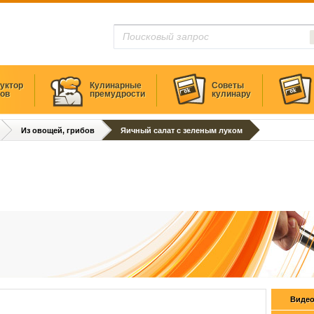
уктор
Кулинарные
Советы
тов
премудрости
кулинару
Из овощей, грибов
Яичный салат с зеленым луком
Видео