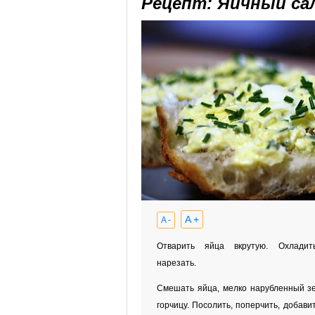
Рецепт: Яичный са
A +
A -
Отварить яйца вкрутую. Охладить
нарезать.
Смешать яйца, мелко нарубленный зе
горчицу. Посолить, поперчить, добави