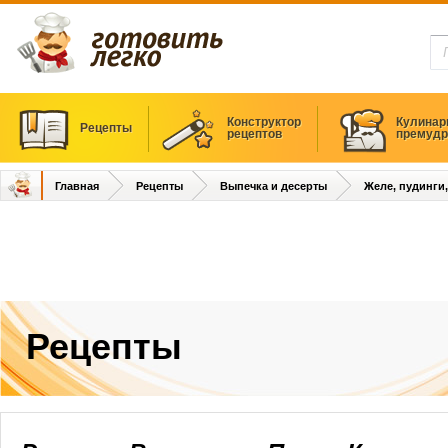
Конструктор
Кулинар
Рецепты
рецептов
премудр
Главная
Рецепты
Выпечка и десерты
Желе, пудинги
Рецепты