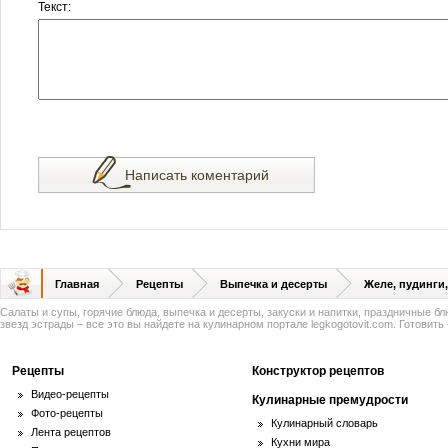
Текст:
Написать коментарий
Главная
Рецепты
Выпечка и десерты
Желе, пудинги
Салаты и супы, горячие блюда, выпечка и десерты, закуски и напитки, праздничные б
звезд эстрады – все это вы найдете на кулинарном портале legkogotovit.com. Готовить -
Рецепты
Конструктор рецептов
Видео-рецепты
Кулинарные премудрости
Фото-рецепты
Кулинарный словарь
Лента рецептов
Кухни мира