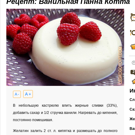
Рецепт: Ванильная Панна Котта
2
И
A +
A -
Сл
В небольшую кастрюлю влить жирные сливки (33%),
Са
добавить сахар и 1/2 стручка ванили. Нагревать до кипения,
Же
постоянно помешивая.
Ва
Желатин залить 2 ст. л. кипятка и размешать до полного