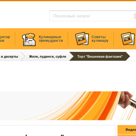
уктор
Кулинарные
Советы
тов
премудрости
кулинару
 и десерты
Желе, пудинги, суфле
Торт "Вишневая фантазия"
Видео