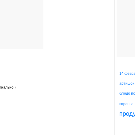
14 февр
артишок
инально )
блюдо п
варенье
прод