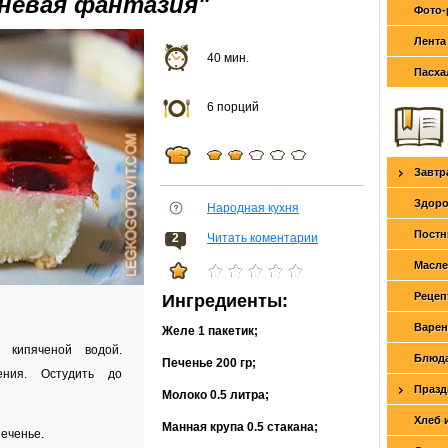
невая фантазия"
Фото-
Лента
40 мин.
Пасха
6 порций
Завтр
Здоро
Народная кухня
Постн
2
Читать коментарии
Масле
Рецеп
Ингредиенты:
Варен
Желе
1 пакетик
;
 кипяченой водой.
Блюда
Печенье
200 гр
;
ения. Остудить до
Празд
Молоко
0.5 литра
;
Хлеб 
Манная крупа
0.5 стакана
;
еченье.