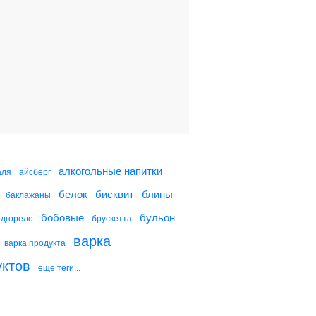
Салат "Фантазия"
Нежный торт
Морковный торт
алкогольные напитки
аля
айсберг
белок
бисквит
блины
баклажаны
Шоколадный торт с
кабачком
бобовые
бульон
одгорело
брускетта
варка
варка продукта
уктов
еще теги...