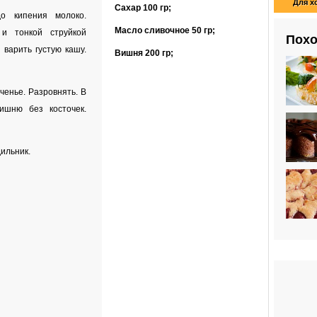
Для х
Сахар
100 гр
;
о кипения молоко.
Масло сливочное
50 гр
;
 и тонкой струйкой
Похо
варить густую кашу.
Вишня
200 гр
;
енье. Разровнять. В
ишню без косточек.
дильник.