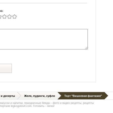
ка:
й
 и десерты
Желе, пудинги, суфле
Торт "Вишневая фантазия"
 закуски и напитки, праздничные блюда – фото и видео рецепты, рецепты
ортале legkogotovit.com. Готовить - легко!