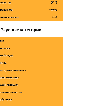
(213)
рецепты
(5269)
 рецептов
(15)
льная выпечка
Вкусные категории
аки
вая еда
ые блюда
ница
ты для мультиварки
ики, пельмени
 для мангале
ничные рецепты
и булочки