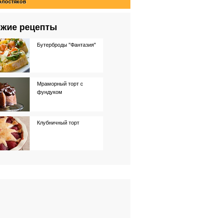
олостяков
жие рецепты
Бутерброды "Фантазия"
Мраморный торт с
фундуком
Клубничный торт
Шоколадный торт с
Baileys
Торт "Птичье молоко"