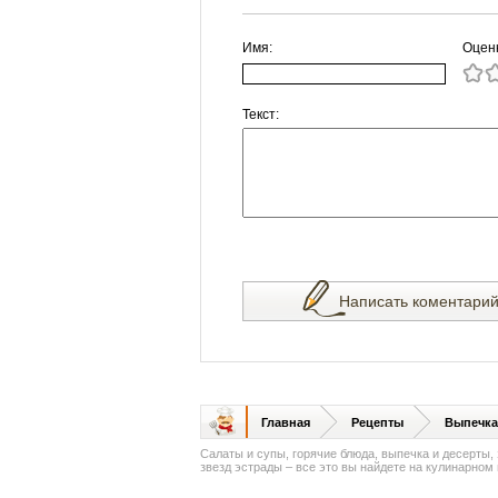
Имя:
Оцен
Текст:
Написать коментари
Главная
Рецепты
Выпечка
Салаты и супы, горячие блюда, выпечка и десерты,
звезд эстрады – все это вы найдете на кулинарном п