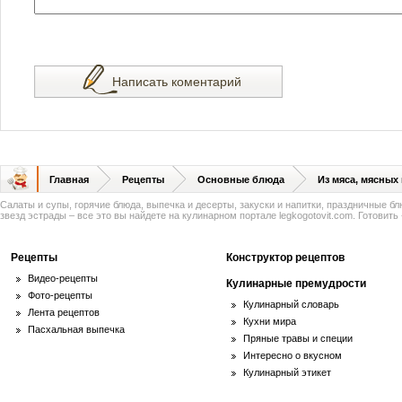
Написать коментарий
Главная
Рецепты
Основные блюда
Из мяса, мясных
Салаты и супы, горячие блюда, выпечка и десерты, закуски и напитки, праздничные б
звезд эстрады – все это вы найдете на кулинарном портале legkogotovit.com. Готовить -
Рецепты
Конструктор рецептов
Видео-рецепты
Кулинарные премудрости
Фото-рецепты
Кулинарный словарь
Лента рецептов
Кухни мира
Пасхальная выпечка
Пряные травы и специи
Интересно о вкусном
Кулинарный этикет