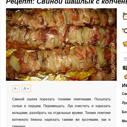
Рецепт: Свиной шашлык с копче
1
И
A +
A -
Св
Свиной ошеек порезать тонкими ломтиками. Посыпать
Лу
солью и перцем. Перемешать. Лук очистить и нарезать
Бе
кольцами, разобрать на отдельные кружки. Тонкие ломтики
копченого бекона нарезать такими же кусочками, как и
Ма
свинину.