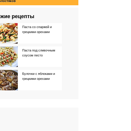
олостяков
жие рецепты
Паста со спаржей и
грецкими орехами
Паста под сливочным
соусом песто
Булочки с яблоками и
грецкими орехами
Булочки с корицей и
грецкими орехами
Тушеная курица с
горчично-сливочным
соусом