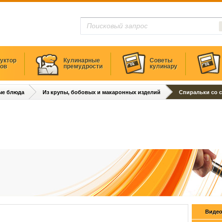
уктор
Кулинарные
Советы
тов
премудрости
кулинару
ые блюда
Из крупы, бобовых и макаронных изделий
Спиральки со 
Видео