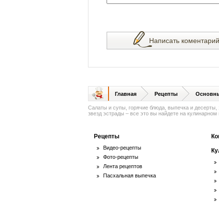
Написать коментари
Главная
Рецепты
Основн
Салаты и супы, горячие блюда, выпечка и десерты,
звезд эстрады – все это вы найдете на кулинарном п
Рецепты
Ко
Видео-рецепты
Ку
Фото-рецепты
Лента рецептов
Пасхальная выпечка