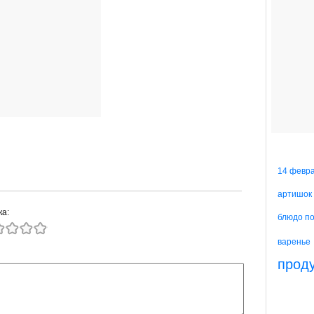
14 февр
артишок
ка:
блюдо п
варенье
прод