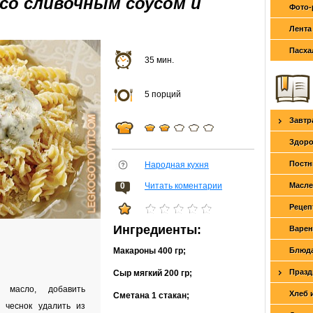
со сливочным соусом и
Фото-
Лента
Пасха
35 мин.
5 порций
Завтр
Здоро
Постн
Народная кухня
0
Читать коментарии
Масле
Рецеп
Ингредиенты:
Варен
Макароны
400 гр
;
Блюда
Празд
Сыр мягкий
200 гр
;
 масло, добавить
Хлеб 
Сметана
1 стакан
;
 чеснок удалить из