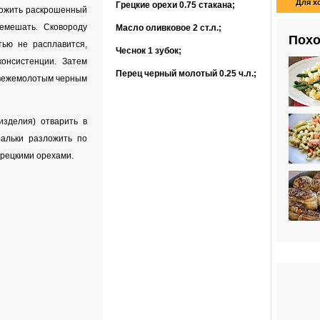
Для х
Грецкие орехи
0.75 стакана
;
ложить раскрошенный
емешать. Сковороду
Масло оливковое
2 ст.л.
;
Похо
тью не расплавится,
Чеснок
1 зубок
;
онсистенции. Затем
Перец черный молотый
0.25 ч.л.
;
свежемолотым черным
изделия) отварить в
ральки разложить по
грецкими орехами.