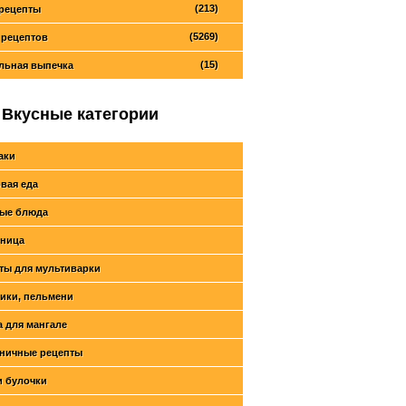
(213)
рецепты
(5269)
 рецептов
(15)
льная выпечка
Вкусные категории
аки
вая еда
ые блюда
ница
ты для мультиварки
ики, пельмени
 для мангале
ничные рецепты
и булочки