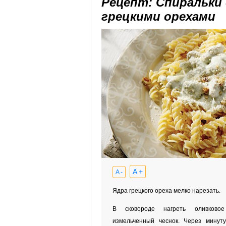
Рецепт: Спиральки 
грецкими орехами
A +
A -
Ядра грецкого ореха мелко нарезать.
В сковороде нагреть оливковое
измельченный чеснок. Через минуту