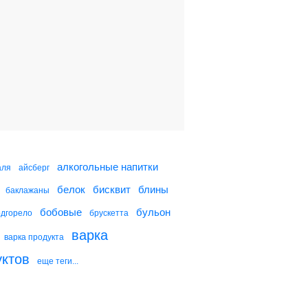
Салат из красной и
белой капусты с
грецкими орехами
Брюссельская капуста с
клюквой и грецкими
орехами
Индейка под сливочным
соусом
алкогольные напитки
аля
айсберг
белок
бисквит
блины
баклажаны
Шницель со сливочным
соусом с грибами
бобовые
бульон
одгорело
брускетта
варка
варка продукта
уктов
еще теги...