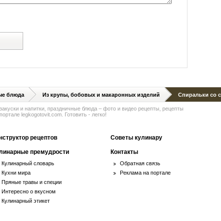
й
ые блюда
Из крупы, бобовых и макаронных изделий
Спиральки со 
 закуски и напитки, праздничные блюда – фото и видео рецепты, рецепты
ортале legkogotovit.com. Готовить - легко!
нструктор рецептов
Советы кулинару
линарные премудрости
Контакты
Кулинарный словарь
Обратная связь
Кухни мира
Реклама на портале
Пряные травы и специи
Интересно о вкусном
Кулинарный этикет