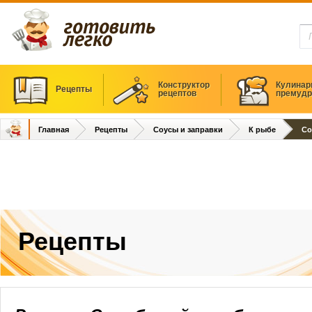
Конструктор
Кулинар
Рецепты
рецептов
премудр
Главная
Рецепты
Соусы и заправки
К рыбе
Со
Рецепты