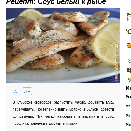
Рецепт: Соус белый к рыбе
0
И
A +
A -
Ры
В глубокой сковороде распустить масло, добавить муку,
Ма
перемешать. Постепенно влить молоко и бульон, довести
Му
до кипения. Лук мелко накрошить и высыпать в соус,
посолить, поперчить, добавить тимьян.
Мо