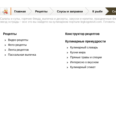
Главная
Рецепты
Соусы и заправки
К рыбе
Со
Салаты и супы, горячие блюда, выпечка и десерты, закуски и напитки, праздничные б
звезд эстрады – все это вы найдете на кулинарном портале legkogotovit.com. Готовить -
Рецепты
Конструктор рецептов
Видео-рецепты
Кулинарные премудрости
Фото-рецепты
Кулинарный словарь
Лента рецептов
Кухни мира
Пасхальная выпечка
Пряные травы и специи
Интересно о вкусном
Кулинарный этикет