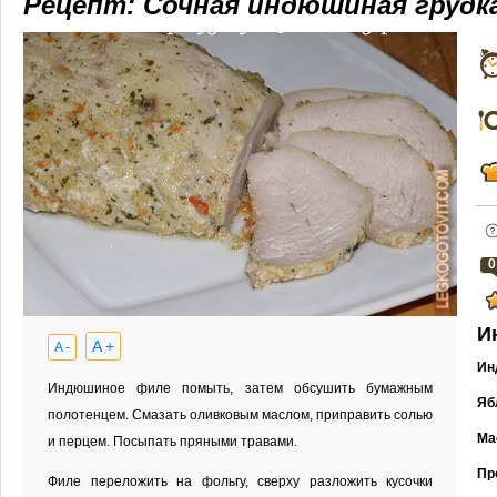
Рецепт: Сочная индюшиная грудка
0
И
A +
A -
Ин
Индюшиное филе помыть, затем обсушить бумажным
Яб
полотенцем. Смазать оливковым маслом, приправить солью
Ма
и перцем. Посыпать пряными травами.
Пр
Филе переложить на фольгу, сверху разложить кусочки