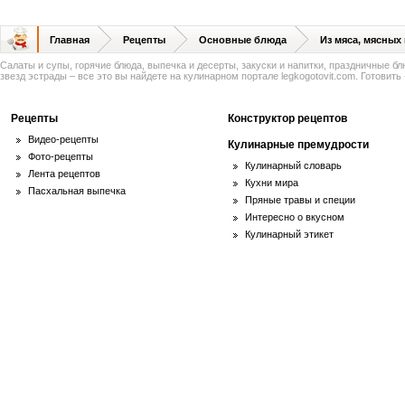
Главная
Рецепты
Основные блюда
Из мяса, мясных
Салаты и супы, горячие блюда, выпечка и десерты, закуски и напитки, праздничные б
звезд эстрады – все это вы найдете на кулинарном портале legkogotovit.com. Готовить -
Рецепты
Конструктор рецептов
Видео-рецепты
Кулинарные премудрости
Фото-рецепты
Кулинарный словарь
Лента рецептов
Кухни мира
Пасхальная выпечка
Пряные травы и специи
Интересно о вкусном
Кулинарный этикет