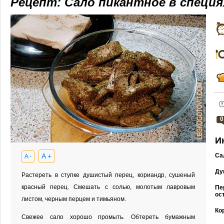
Рецепт: Сало пикантное в специя
0
И
A +
Са
A -
Ду
Растереть в ступке душистый перец, кориандр, сушеный
красный перец. Смешать с солью, молотым лавровым
Пе
ос
листом, черным перцем и тимьяном.
Ко
Свежее сало хорошо промыть. Обтереть бумажным