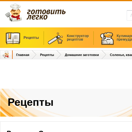
Конструктор
Кулинар
Рецепты
рецептов
премудр
Главная
Рецепты
Домашние заготовки
Соленье, кв
Рецепты