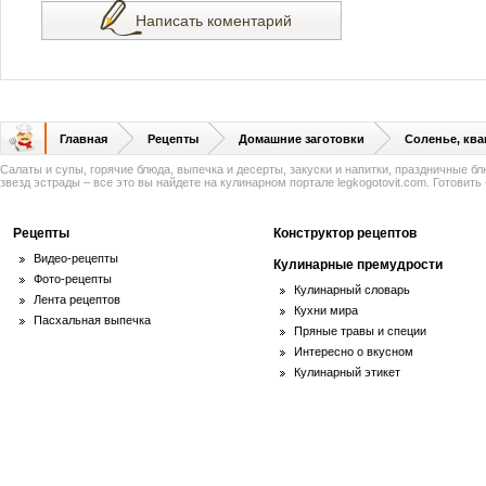
Написать коментарий
Главная
Рецепты
Домашние заготовки
Соленье, кв
Салаты и супы, горячие блюда, выпечка и десерты, закуски и напитки, праздничные б
звезд эстрады – все это вы найдете на кулинарном портале legkogotovit.com. Готовить -
Рецепты
Конструктор рецептов
Видео-рецепты
Кулинарные премудрости
Фото-рецепты
Кулинарный словарь
Лента рецептов
Кухни мира
Пасхальная выпечка
Пряные травы и специи
Интересно о вкусном
Кулинарный этикет