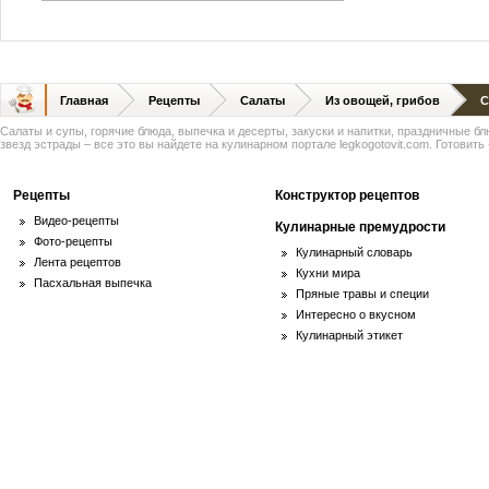
Главная
Рецепты
Салаты
Из овощей, грибов
С
Салаты и супы, горячие блюда, выпечка и десерты, закуски и напитки, праздничные б
звезд эстрады – все это вы найдете на кулинарном портале legkogotovit.com. Готовить -
Рецепты
Конструктор рецептов
Видео-рецепты
Кулинарные премудрости
Фото-рецепты
Кулинарный словарь
Лента рецептов
Кухни мира
Пасхальная выпечка
Пряные травы и специи
Интересно о вкусном
Кулинарный этикет