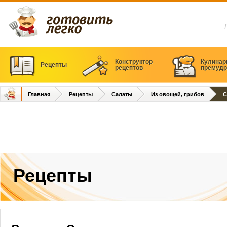
Конструктор
Кулинар
Рецепты
рецептов
премудр
Главная
Рецепты
Салаты
Из овощей, грибов
С
Рецепты