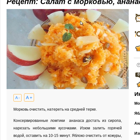
Рецепт: Салат с морковью, анана
0
И
A +
A -
Мо
Морковь очистить, натереть на средней терке.
Яб
Консервированные ломтики ананаса достать из сиропа,
Ан
нарезать небольшими кусочками. Изюм залить горячей
Из
водой, оставить на 10-15 минут. Яблоко очистить от кожуры,