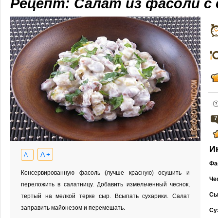
Рецепт: Салат из фасоли с
7
И
A +
A -
Фа
Консервированную фасоль (лучше красную) осушить и
Че
переложить в салатницу. Добавить измельченный чеснок,
Сы
тертый на мелкой терке сыр. Всыпать сухарики. Салат
заправить майонезом и перемешать.
Су