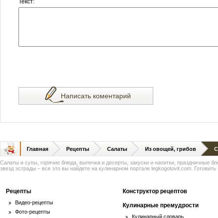
Текст:
Написать коментарий
Главная
Рецепты
Салаты
Из овощей, грибов
С
Салаты и супы, горячие блюда, выпечка и десерты, закуски и напитки, праздничные б
звезд эстрады – все это вы найдете на кулинарном портале legkogotovit.com. Готовить -
Рецепты
Конструктор рецептов
Видео-рецепты
Кулинарные премудрости
Фото-рецепты
Кулинарный словарь