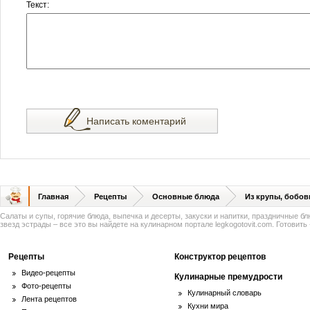
Текст:
Написать коментарий
Главная
Рецепты
Основные блюда
Из крупы, бобов
Салаты и супы, горячие блюда, выпечка и десерты, закуски и напитки, праздничные б
звезд эстрады – все это вы найдете на кулинарном портале legkogotovit.com. Готовить -
Рецепты
Конструктор рецептов
Видео-рецепты
Кулинарные премудрости
Фото-рецепты
Кулинарный словарь
Лента рецептов
Кухни мира