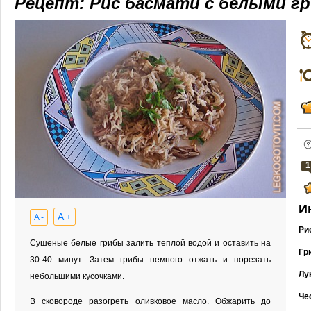
Рецепт: Рис басмати с белыми г
1
И
A +
A -
Ри
Сушеные белые грибы залить теплой водой и оставить на
Гр
30-40 минут. Затем грибы немного отжать и порезать
Лу
небольшими кусочками.
Че
В сковороде разогреть оливковое масло. Обжарить до