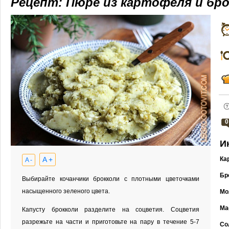
Рецепт: Пюре из картофеля и бр
0
И
A +
Ка
A -
Бр
Выбирайте кочанчики брокколи с плотными цветочками
насыщенного зеленого цвета.
Мо
Ма
Капусту брокколи разделите на соцветия. Соцветия
разрежьте на части и приготовьте на пару в течение 5-7
Со