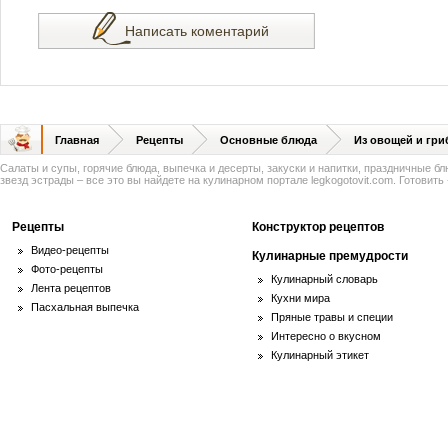
Написать коментарий
Главная
Рецепты
Основные блюда
Из овощей и гри
Салаты и супы, горячие блюда, выпечка и десерты, закуски и напитки, праздничные б
звезд эстрады – все это вы найдете на кулинарном портале legkogotovit.com. Готовить -
Рецепты
Конструктор рецептов
Видео-рецепты
Кулинарные премудрости
Фото-рецепты
Кулинарный словарь
Лента рецептов
Кухни мира
Пасхальная выпечка
Пряные травы и специи
Интересно о вкусном
Кулинарный этикет