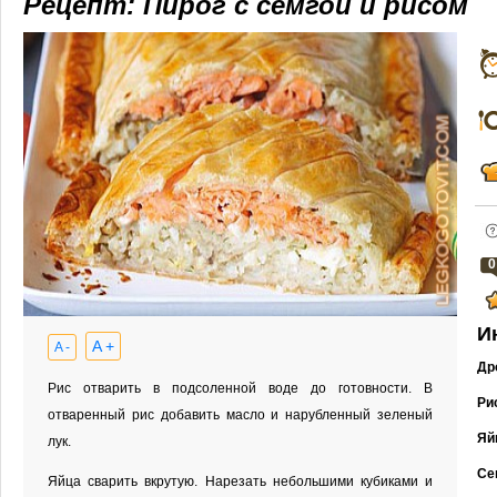
Рецепт: Пирог с семгой и рисом
0
И
A +
A -
Др
Рис отварить в подсоленной воде до готовности. В
Ри
отваренный рис добавить масло и нарубленный зеленый
Яй
лук.
Се
Яйца сварить вкрутую. Нарезать небольшими кубиками и