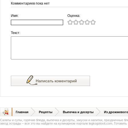
Комментариев пока нет
Имя:
Оценка:
Текст:
Написать коментарий
Главная
Рецепты
Выпечка и десерты
Из дрожжевого
Салаты и супы, горячие блюда, выпечка и десерты, закуски и напитки, праздничные б
звезд эстрады – все это вы найдете на кулинарном портале legkogotovit.com. Готовить -