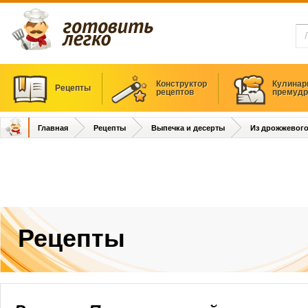
Конструктор
Кулинар
Рецепты
рецептов
премудр
Главная
Рецепты
Выпечка и десерты
Из дрожжевого
Рецепты