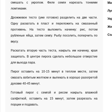
смешать с укропом. Филе семги нарезать тонкими
Ма
ломтиками.
Лу
Дрожжевое тесто (уже готовое) разделить на две части.
Ук
Одну раскатать в пласт и переложить на смазанный
Же
противень. На тесто выложить начинку: рис, потом
Со
рубленые яйца, затем семгу. Рыбу посолить, поперчить по
вкусу.
Раскатать вторую часть теста, накрыть им начинку, края
защипать. В центре пирога сделать небольшое отверстие
для выхода пара.
Пирог оставить на 10-15 минут в теплом месте, затем
смазать взбитым желтком и выпекать в хорошо разогретой
духовке 40-45 минут.
Готовый пирог с семгой и рисом накрыть влажной
салфеткой, оставить на 15 минут, затем разрезать на
порции и подавать.