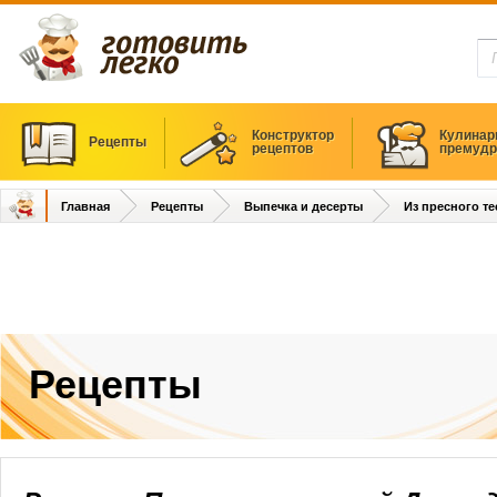
Конструктор
Кулинар
Рецепты
рецептов
премудр
Главная
Рецепты
Выпечка и десерты
Из пресного те
Рецепты