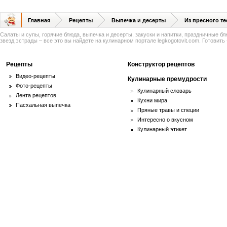
Главная
Рецепты
Выпечка и десерты
Из пресного те
Салаты и супы, горячие блюда, выпечка и десерты, закуски и напитки, праздничные б
звезд эстрады – все это вы найдете на кулинарном портале legkogotovit.com. Готовить -
Рецепты
Конструктор рецептов
Видео-рецепты
Кулинарные премудрости
Фото-рецепты
Кулинарный словарь
Лента рецептов
Кухни мира
Пасхальная выпечка
Пряные травы и специи
Интересно о вкусном
Кулинарный этикет