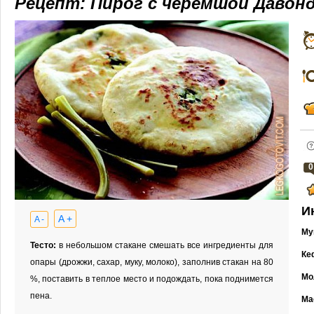
Рецепт: Пирог с черемшой Давон
0
И
A +
A -
Му
Тесто:
в небольшом стакане смешать все ингредиенты для
Ке
опары (дрожжи, сахар, муку, молоко), заполнив стакан на 80
Мо
%, поставить в теплое место и подождать, пока поднимется
пена.
Ма