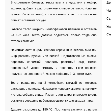
В отдельную большую миску всыпать муку, влить кефир,
Др
молоко, добавить растопленное сливочное масло (оно не
Че
должно быть горячим), соль и замесить тесто, которое не
Су
липнет к стенкам посуды.
Ук
Готовое тесто накрыть целлофановой пленкой и оставить
См
на 1–2 часа. Тесто должно подняться, только тогда оно
готово к выпечке.
Начинка
: листья (или стебли) черемши и зелень вымыть.
Сыр размять руками или вилкой. Подготовленные листья
порезать соломкой, добавить размятый сыр, мелко
порезанный укроп, сметану и посолить. Если начинка
получается водянистой, можно добавить 2–3 ложки муки.
Тесто разделить на 3 «колобка», каждый из которых
раскатать в лепешку. На каждую лепешку выложить начинку
и снова собрать в шар. Размять эти шары в плоские диски,
оставив в середине небольшую дырочку для выхода пара.
Духовку разогреть до 180 °C. Противень застелить листом