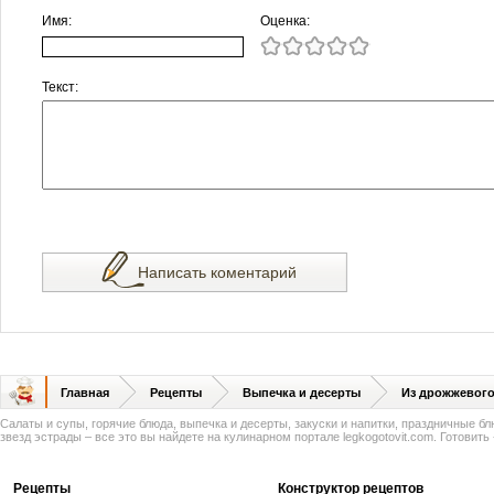
Имя:
Оценка:
Текст:
Написать коментарий
Главная
Рецепты
Выпечка и десерты
Из дрожжевого
Салаты и супы, горячие блюда, выпечка и десерты, закуски и напитки, праздничные б
звезд эстрады – все это вы найдете на кулинарном портале legkogotovit.com. Готовить -
Рецепты
Конструктор рецептов