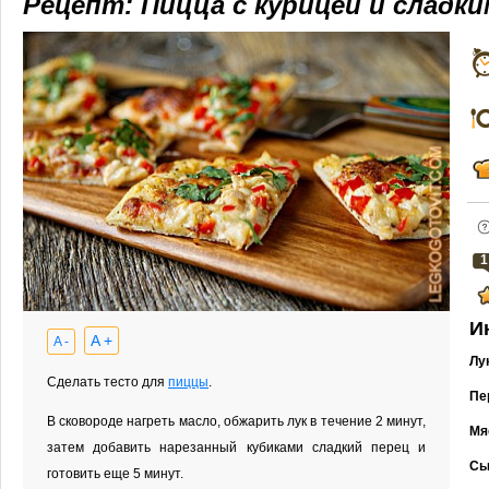
Рецепт: Пицца с курицей и сладк
1
И
A +
A -
Лу
Сделать тесто для
пиццы
.
Пе
В сковороде нагреть масло, обжарить лук в течение 2 минут,
Мя
затем добавить нарезанный кубиками сладкий перец и
Сы
готовить еще 5 минут.