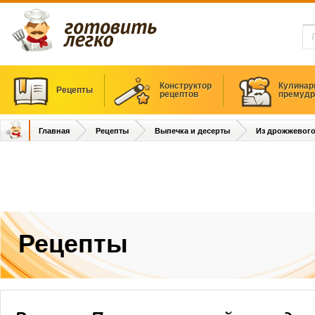
Конструктор
Кулинар
Рецепты
рецептов
премудр
Главная
Рецепты
Выпечка и десерты
Из дрожжевого
Рецепты