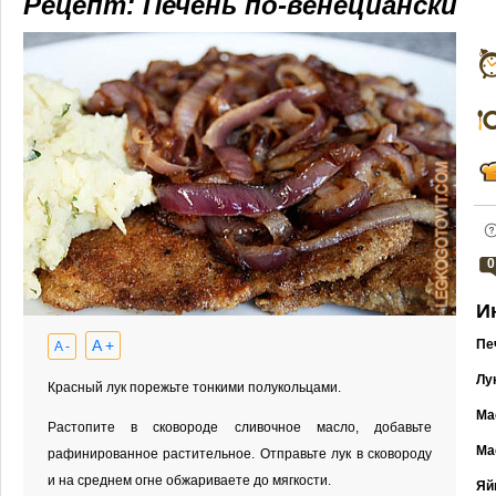
Рецепт: Печень по-венециански
0
И
A +
Пе
A -
Лу
Красный лук порежьте тонкими полукольцами.
Ма
Растопите в сковороде сливочное масло, добавьте
Ма
рафинированное растительное. Отправьте лук в сковороду
и на среднем огне обжариваете до мягкости.
Яй