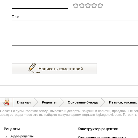
Текст:
Написать коментарий
Главная
Рецепты
Основные блюда
Из мяса, мясных
Салаты и супы, горячие блюда, выпечка и десерты, закуски и напитки, праздничные б
звезд эстрады – все это вы найдете на кулинарном портале legkogotovit.com. Готовить -
Рецепты
Конструктор рецептов
Видео-рецепты