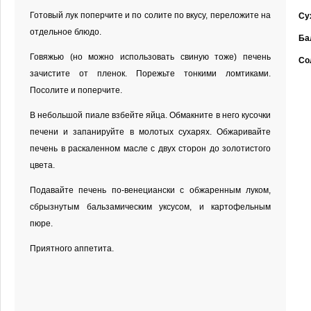
Готовый лук поперчите и по солите по вкусу, переложите на
Су
отдельное блюдо.
Ба
Говяжью (но можно использовать свиную тоже) печень
Со
зачистите от пленок. Порежьте тонкими ломтиками.
Посолите и поперчите.
В небольшой пиале взбейте яйца. Обмакните в него кусочки
печени и запанируйте в молотых сухарях. Обжаривайте
печень в раскаленном масле с двух сторон до золотистого
цвета.
Подавайте печень по-венециански с обжаренным луком,
сбрызнутым бальзамическим уксусом, и картофельным
пюре.
Приятного аппетита.