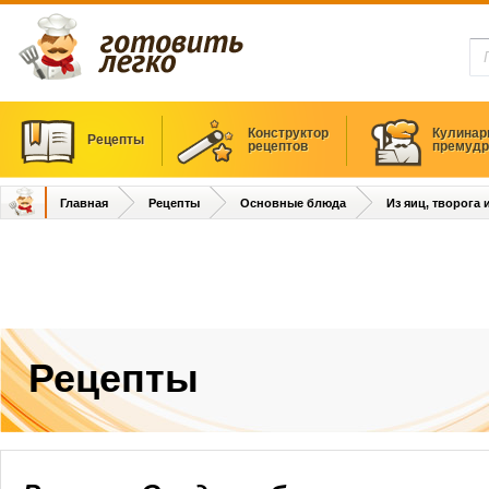
Конструктор
Кулинар
Рецепты
рецептов
премудр
Главная
Рецепты
Основные блюда
Из яиц, творога
Рецепты