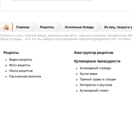
Главная
Рецепты
Основные блюда
Из яиц, творога
Салаты и супы, горячие блюда, выпечка и десерты, закуски и напитки, праздничные б
звезд эстрады – все это вы найдете на кулинарном портале legkogotovit.com. Готовить -
Рецепты
Конструктор рецептов
Видео-рецепты
Кулинарные премудрости
Фото-рецепты
Кулинарный словарь
Лента рецептов
Кухни мира
Пасхальная выпечка
Пряные травы и специи
Интересно о вкусном
Кулинарный этикет