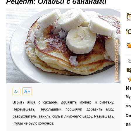
Рецепт: Оладьи с бананами
0
И
A +
A -
Му
Взбить яйца с сахаром, добавить молоко и сметану.
Мо
Перемешать. Небольшими порциями добавить муку,
См
разрыхлитель, ваниль, соль и лимонную цедру. Размешать,
чтобы не было комочков.
Яй