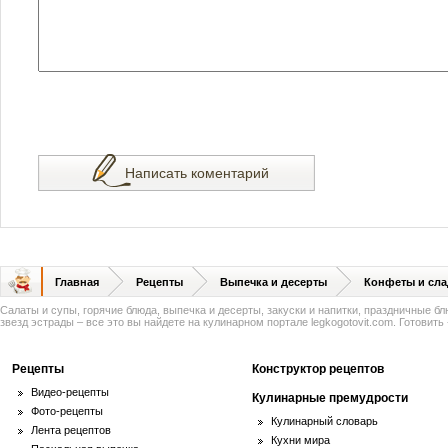
Написать коментарий
Главная
Рецепты
Выпечка и десерты
Конфеты и сла
Салаты и супы, горячие блюда, выпечка и десерты, закуски и напитки, праздничные б
звезд эстрады – все это вы найдете на кулинарном портале legkogotovit.com. Готовить -
Рецепты
Конструктор рецептов
Видео-рецепты
Кулинарные премудрости
Фото-рецепты
Кулинарный словарь
Лента рецептов
Кухни мира