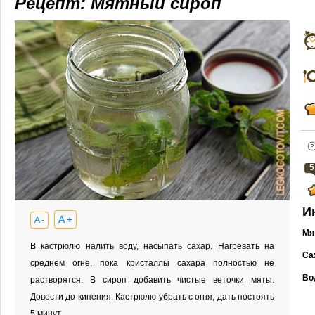
Рецепт: Мятный сироп
5
И
A +
A -
Мя
В кастрюлю налить воду, насыпать сахар. Нагревать на
Са
среднем огне, пока кристаллы сахара полностью не
Во
растворятся. В сироп добавить чистые веточки мяты.
Довести до кипения. Кастрюлю убрать с огня, дать постоять
5 минут.