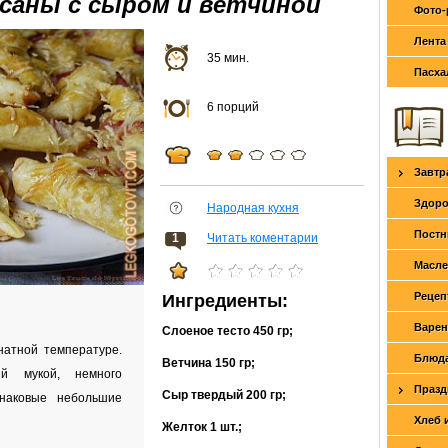
ссаны с сыром и ветчиной
Фото-
Лента
35 мин.
Пасха
6 порций
Завтр
Здоро
Народная кухня
Постн
1
Читать коментарии
Масле
Рецеп
Ингредиенты:
Варен
Слоеное тесто
450 гр
;
натной температуре.
Блюда
Ветчина
150 гр
;
й мукой, немного
Празд
Сыр твердый
200 гр
;
инаковые небольшие
Хлеб 
Желток
1 шт.
;