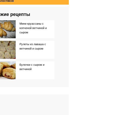
олостяков
жие рецепты
Мини круассаны с
копченой ветчиной и
сыром
Рулеты из лаваша с
ветчиной и сыром
Булочки с сыром и
ветчиной
Рулетики из баклажанов
c ветчиной и сыром
Пита с ветчиной и
сыром