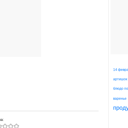
14 февр
артишок
блюдо п
варенье
прод
ка: