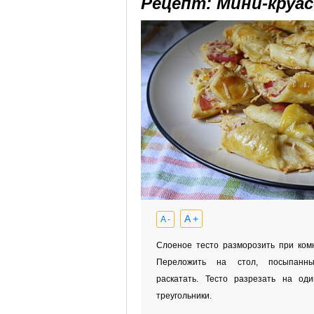
Рецепт: Мини-круа
A +
A -
Слоеное тесто разморозить при ком
Переложить на стол, посыпанны
раскатать. Тесто разрезать на од
треугольники.