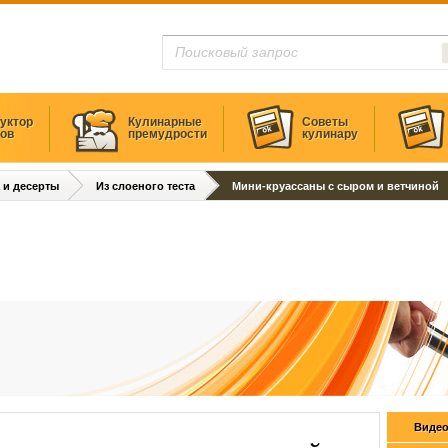
уктор
Кулинарные
Советы
тов
премудрости
кулинару
 и десерты
Из слоеного теста
Мини-круассаны с сыром и ветчиной
Видео