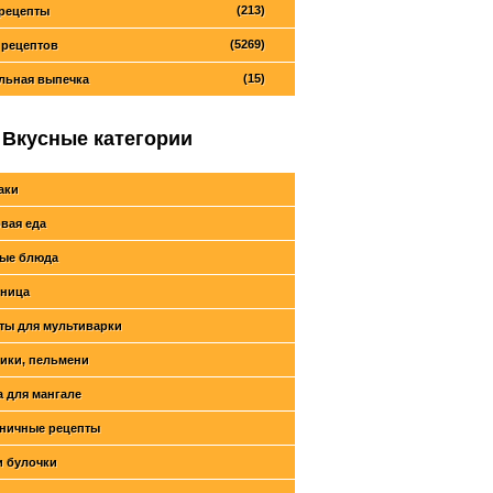
(213)
рецепты
(5269)
 рецептов
(15)
льная выпечка
Вкусные категории
аки
вая еда
ые блюда
ница
ты для мультиварки
ики, пельмени
 для мангале
ничные рецепты
и булочки