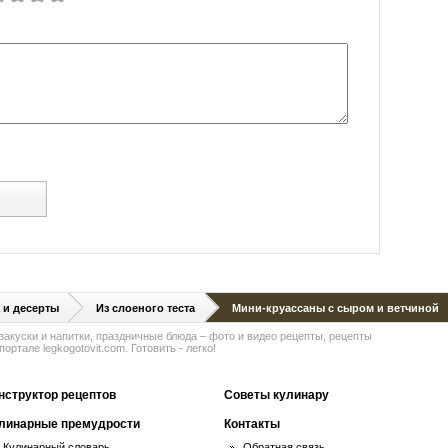
й
 и десерты
Из слоеного теста
Мини-круассаны с сыром и ветчиной
 закуски и напитки, праздничные блюда – фото и видео рецепты, рецепты
ортале legkogotovit.com. Готовить - легко!
нструктор рецептов
Советы кулинару
линарные премудрости
Контакты
Кулинарный словарь
Обратная связь