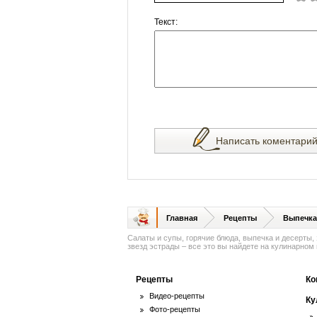
Текст:
Написать коментари
Главная
Рецепты
Выпечка
Салаты и супы, горячие блюда, выпечка и десерты,
звезд эстрады – все это вы найдете на кулинарном п
Рецепты
Ко
Видео-рецепты
Ку
Фото-рецепты