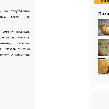
Для х
ь на треугольники
Похо
ьники теста. Сыр
.
 ветчину, посыпать
форме полумесяца.
тивень, покрытый
й. Смазать взбитым
пекать 20 минут при