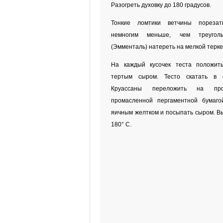
Разогреть духовку до 180 градусов.
Тонкие ломтики ветчины порезат
немногим меньше, чем треугол
(Эмменталь) натереть на мелкой терке
На каждый кусочек теста положить
тертым сыром. Тесто скатать в 
Круассаны переложить на про
промасленной пергаментной бумаго
яичным желтком и посыпать сыром. Вы
180° С.