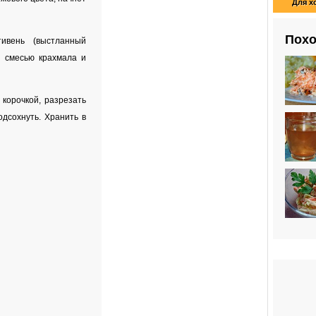
Для х
Похо
ивень (выстланный
й смесью крахмала и
корочкой, разрезать
одсохнуть. Хранить в