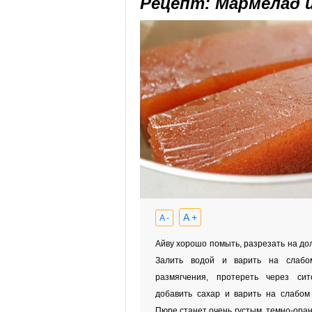
Рецепт: Мармелад 
A +
A -
Айву хорошо помыть, разрезать на дол
Залить водой и варить на слабо
размягчения, протереть через си
добавить сахар и варить на слабом 
Пюре станет очень густым, темно-оран