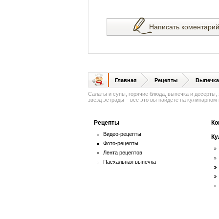
Написать коментари
Главная
Рецепты
Выпечка
Салаты и супы, горячие блюда, выпечка и десерты,
звезд эстрады – все это вы найдете на кулинарном п
Рецепты
Ко
Видео-рецепты
Ку
Фото-рецепты
Лента рецептов
Пасхальная выпечка