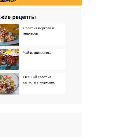
олостяков
жие рецепты
Салат из моркови и
ананасов
Чай из шиповника
Осенний салат из
капусты с морковью
Паприкаш из рыбы
Нежный паштет из
печени трески