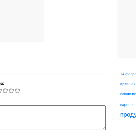
14 февр
ка:
артишок
блюдо п
варенье
прод