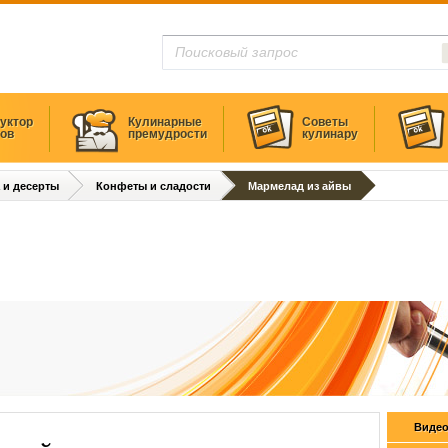
уктор
Кулинарные
Советы
тов
премудрости
кулинару
 и десерты
Конфеты и сладости
Мармелад из айвы
Видео