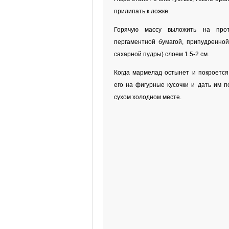
прилипать к ложке.
Горячую массу выложить на прот
пергаментной бумагой, припудренно
сахарной пудры) слоем 1.5-2 см.
Когда мармелад остынет и покроется 
его на фигурные кусочки и дать им п
сухом холодном месте.