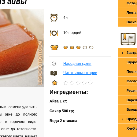
из айвы
Фото-
Лента
4 ч.
Пасха
10 порций
Завтр
Здоро
Народная кухня
Постн
0
Читать коментарии
Масле
Рецеп
Ингредиенты:
Варен
Айва
1 кг
;
ьки, семена удалить.
Блюда
Сахар
500 гр
;
м огне до полного
Празд
Вода
2 стакана
;
то в горячем виде,
Хлеб 
огне до готовности.
жевого цвета, начнет