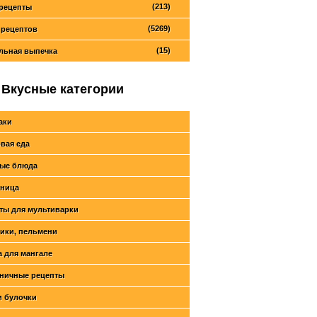
(213)
рецепты
(5269)
 рецептов
(15)
льная выпечка
Вкусные категории
аки
вая еда
ые блюда
ница
ты для мультиварки
ики, пельмени
 для мангале
ничные рецепты
и булочки