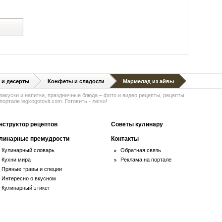
й
 и десерты
Конфеты и сладости
Мармелад из айвы
 закуски и напитки, праздничные блюда – фото и видео рецепты, рецепты
ортале legkogotovit.com. Готовить - легко!
нструктор рецептов
Советы кулинару
линарные премудрости
Контакты
Кулинарный словарь
Обратная связь
Кухни мира
Реклама на портале
Пряные травы и специи
Интересно о вкусном
Кулинарный этикет