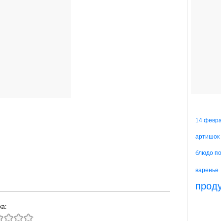
14 февр
артишок
блюдо п
варенье
прод
ка: