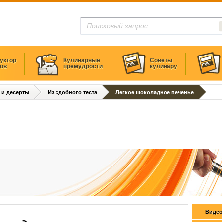
уктор
Кулинарные
Советы
тов
премудрости
кулинару
 и десерты
Из сдобного теста
Легкое шоколадное печенье
Видео