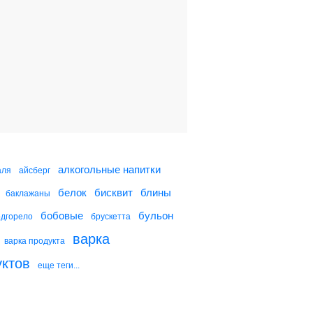
Печенье с семечками и
орехами
Печенье "Каштаны"
Песочное печенье
алкогольные напитки
аля
айсберг
белок
бисквит
блины
баклажаны
Печенье "Картошка"
бобовые
бульон
одгорело
брускетта
варка
варка продукта
уктов
еще теги...