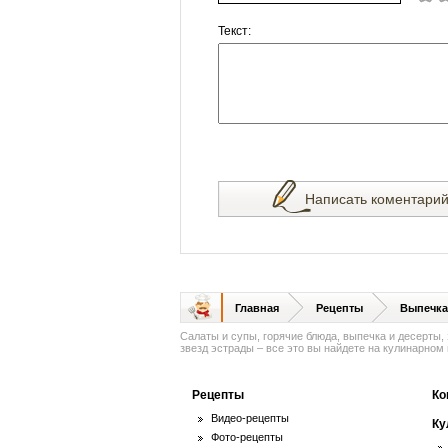
Текст:
Написать коментари
Главная
Рецепты
Выпечка
Салаты и супы, горячие блюда, выпечка и десерты,
звезд эстрады – все это вы найдете на кулинарном п
Рецепты
Ко
Видео-рецепты
Ку
Фото-рецепты