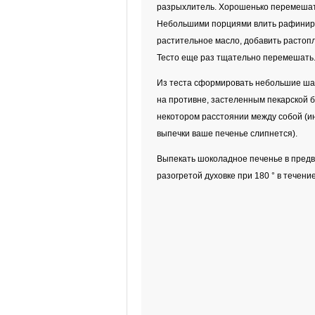
разрыхлитель. Хорошенько перемешат
Небольшими порциями влить рафини
растительное масло, добавить растоп
Тесто еще раз тщательно перемешать
Из теста сформировать небольшие шар
на противне, застеленным пекарской б
некотором расстоянии между собой (и
выпечки ваше печенье слипнется).
Выпекать шоколадное печенье в пред
разогретой духовке при 180 ° в течение