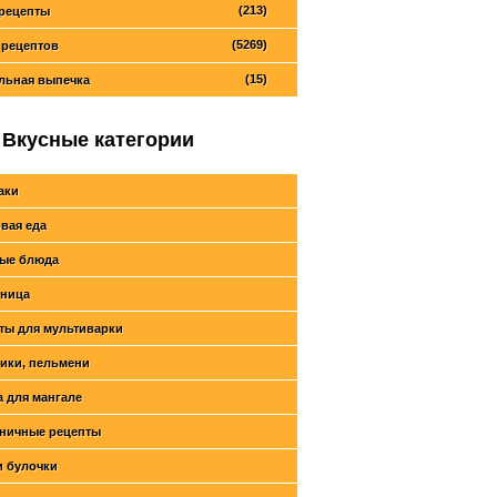
(213)
рецепты
(5269)
 рецептов
(15)
льная выпечка
Вкусные категории
аки
вая еда
ые блюда
ница
ты для мультиварки
ики, пельмени
 для мангале
ничные рецепты
и булочки