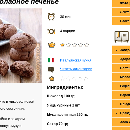
оладное печенье
Фото-
Лента
30 мин.
Пасха
4 порции
Завтр
Здоро
Итальянская кухня
Постн
1
Читать коментарии
Масле
Рецеп
Ингредиенты:
Варен
Шоколад
100 гр
;
ите в микроволновой
Блюда
Яйца куриные
2 шт.
;
ого состояния.
Празд
Мука пшеничная
250 гр
;
яйца с сахаром.
Хлеб 
Сахар
70 гр
;
янную муку и