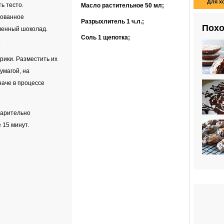
Для х
ь тесто.
Масло растительное
50 мл
;
рованное
Разрыхлитель
1 ч.л.
;
Похо
ленный шоколад.
Соль
1 щепотка
;
.
ики. Разместить их
умагой, на
наче в процессе
варительно
 15 минут.