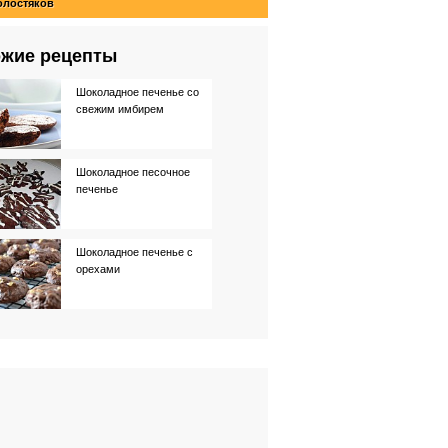
олостяков
жие рецепты
Шоколадное печенье со
свежим имбирем
Шоколадное песочное
печенье
Шоколадное печенье с
орехами
Шоколадное печенье
Нежное шоколадное
печенье