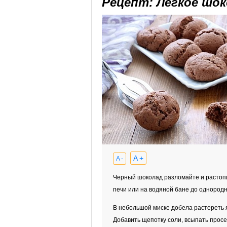
Рецепт: Легкое шок
A +
A -
Черный шоколад разломайте и растоп
печи или на водяной бане до однородн
В небольшой миске добела растереть 
Добавить щепотку соли, всыпать просе