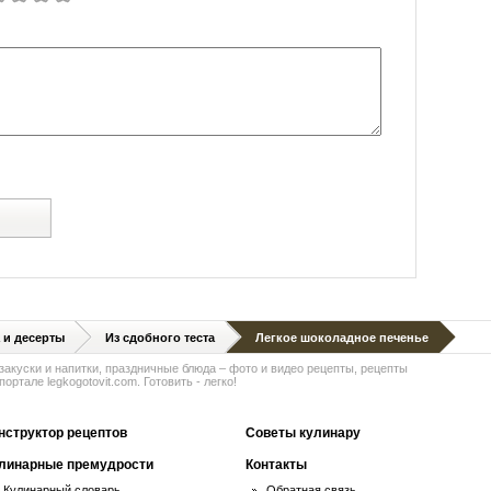
й
 и десерты
Из сдобного теста
Легкое шоколадное печенье
 закуски и напитки, праздничные блюда – фото и видео рецепты, рецепты
ортале legkogotovit.com. Готовить - легко!
нструктор рецептов
Советы кулинару
линарные премудрости
Контакты
Кулинарный словарь
Обратная связь