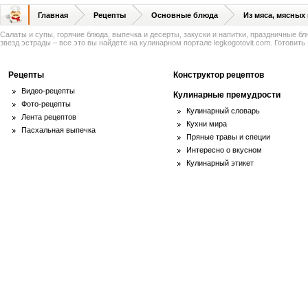
Главная
Рецепты
Основные блюда
Из мяса, мясных
Салаты и супы, горячие блюда, выпечка и десерты, закуски и напитки, праздничные б
звезд эстрады – все это вы найдете на кулинарном портале legkogotovit.com. Готовить -
Рецепты
Конструктор рецептов
Видео-рецепты
Кулинарные премудрости
Фото-рецепты
Кулинарный словарь
Лента рецептов
Кухни мира
Пасхальная выпечка
Пряные травы и специи
Интересно о вкусном
Кулинарный этикет