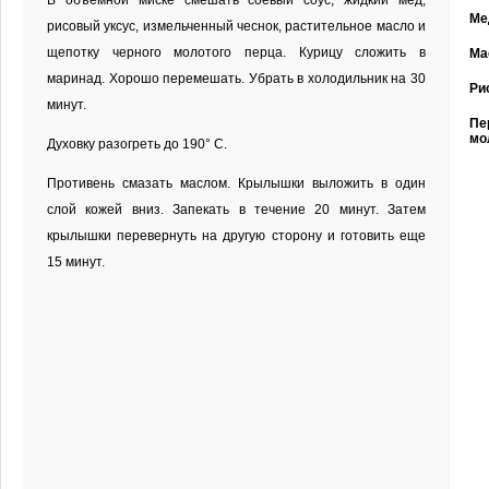
В объемной миске смешать соевый соус, жидкий мед,
Ме
рисовый уксус, измельченный чеснок, растительное масло и
щепотку черного молотого перца. Курицу сложить в
Ма
маринад. Хорошо перемешать. Убрать в холодильник на 30
Ри
минут.
Пе
мо
Духовку разогреть до 190° С.
Противень смазать маслом. Крылышки выложить в один
слой кожей вниз. Запекать в течение 20 минут. Затем
крылышки перевернуть на другую сторону и готовить еще
15 минут.