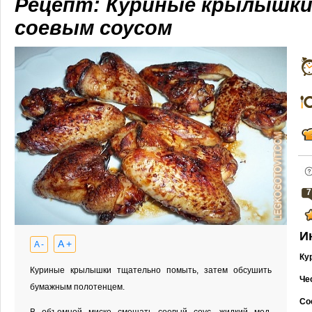
Рецепт: Куриные крылышки 
соевым соусом
7
И
A +
A -
Ку
Куриные крылышки тщательно помыть, затем обсушить
Че
бумажным полотенцем.
Со