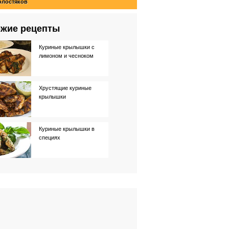
олостяков
жие рецепты
Куриные крылышки с
лимоном и чесноком
Хрустящие куриные
крылышки
Куриные крылышки в
специях
Куриные крылышки с
паприкой
Чесночные острые
куриные крылышки