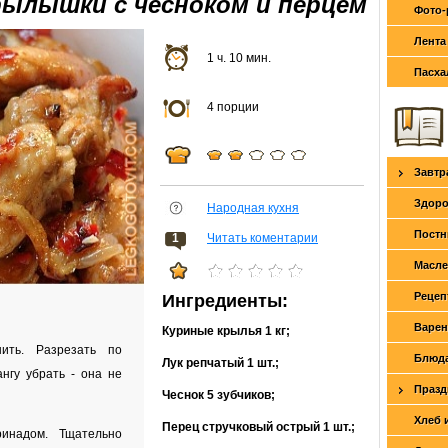
рылышки с чесноком и перцем
Фото-
Лента
1 ч. 10 мин.
Пасха
4 порции
Завтр
Здоро
Народная кухня
Постн
1
Читать коментарии
Масле
Рецеп
Ингредиенты:
Варен
Куриные крылья
1 кг
;
ить. Разрезать по
Блюда
Лук репчатый
1 шт.
;
нгу убрать - она не
Празд
Чеснок
5 зубчиков
;
Хлеб 
Перец стручковый острый
1 шт.
;
инадом. Тщательно