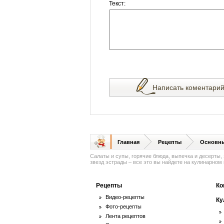
Текст:
Написать коментари
Главная
Рецепты
Основн
Салаты и супы, горячие блюда, выпечка и десерты,
звезд эстрады – все это вы найдете на кулинарном п
Рецепты
Ко
Видео-рецепты
Ку
Фото-рецепты
Лента рецептов