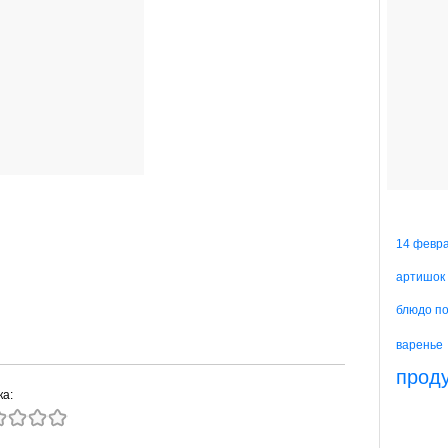
14 февр
артишок
блюдо п
варенье
прод
ка: