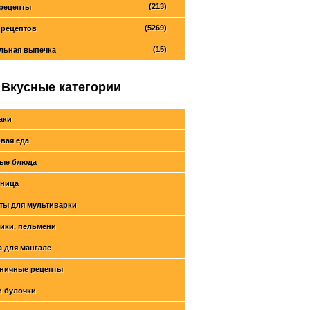
(213)
рецепты
(5269)
 рецептов
(15)
льная выпечка
Вкусные категории
аки
вая еда
ые блюда
ница
ты для мультиварки
ики, пельмени
 для мангале
ничные рецепты
и булочки