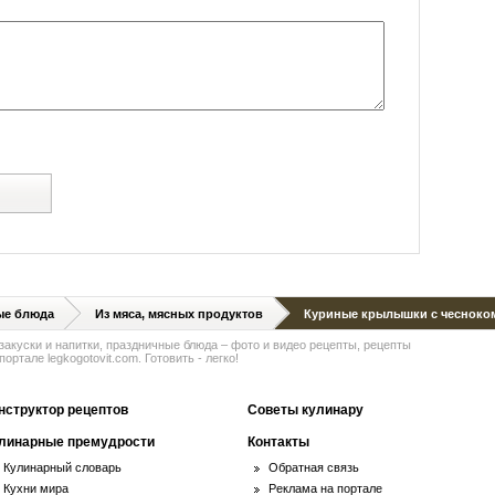
й
ые блюда
Из мяса, мясных продуктов
Куриные крылышки с чесноко
 закуски и напитки, праздничные блюда – фото и видео рецепты, рецепты
ортале legkogotovit.com. Готовить - легко!
нструктор рецептов
Советы кулинару
линарные премудрости
Контакты
Кулинарный словарь
Обратная связь
Кухни мира
Реклама на портале