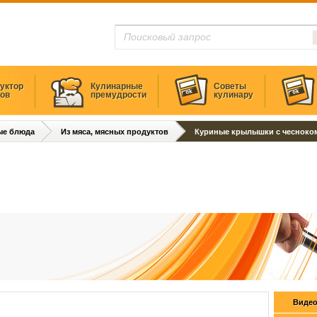
уктор
Кулинарные
Советы
тов
премудрости
кулинару
ые блюда
Из мяса, мясных продуктов
Куриные крылышки с чесноко
Видео