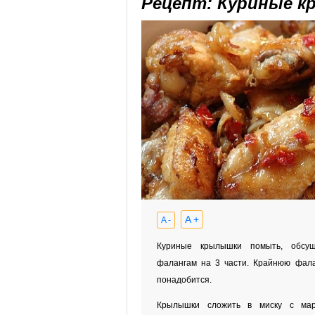
Рецепт: Куриные к
A +
A -
Куриные крылышки помыть, обсуш
фалангам на 3 части. Крайнюю фала
понадобится.
Крылышки сложить в миску с мар