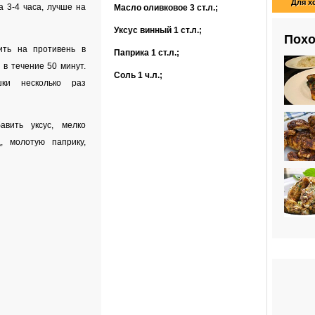
Для х
 3-4 часа, лучше на
Масло оливковое
3 ст.л.
;
Уксус винный
1 ст.л.
;
Похо
ть на противень в
Паприка
1 ст.л.
;
 в течение 50 минут.
Соль
1 ч.л.
;
ки несколько раз
авить уксус, мелко
, молотую паприку,