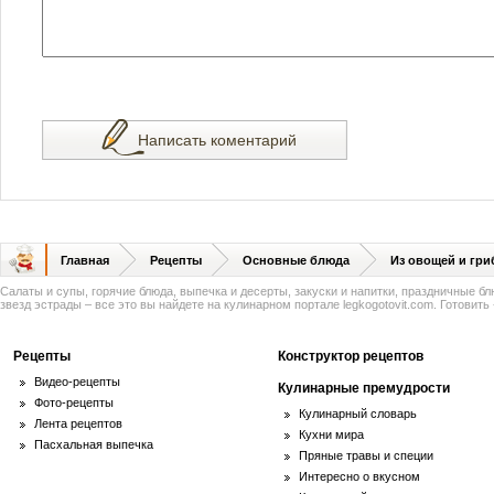
Написать коментарий
Главная
Рецепты
Основные блюда
Из овощей и гри
Салаты и супы, горячие блюда, выпечка и десерты, закуски и напитки, праздничные б
звезд эстрады – все это вы найдете на кулинарном портале legkogotovit.com. Готовить -
Рецепты
Конструктор рецептов
Видео-рецепты
Кулинарные премудрости
Фото-рецепты
Кулинарный словарь
Лента рецептов
Кухни мира
Пасхальная выпечка
Пряные травы и специи
Интересно о вкусном