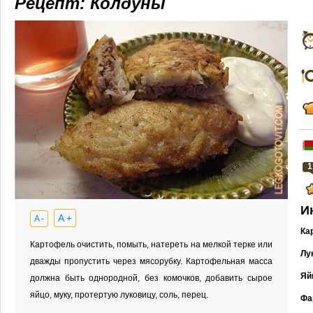
Рецепт: Колдуны
1
И
A +
A -
Ка
Картофель очистить, помыть, натереть на мелкой терке или
Лу
дважды пропустить через мясорубку. Картофельная масса
Яй
должна быть однородной, без комочков, добавить сырое
яйцо, муку, протертую луковицу, соль, перец.
Фа