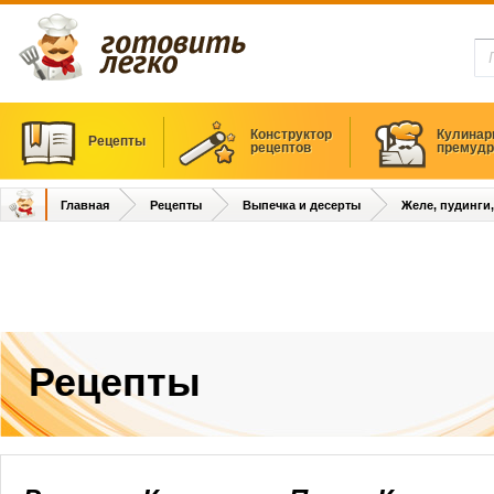
Конструктор
Кулинар
Рецепты
рецептов
премудр
Главная
Рецепты
Выпечка и десерты
Желе, пудинги
Рецепты