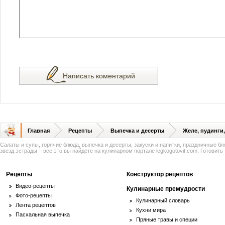
Написать коментарий
Главная
Рецепты
Выпечка и десерты
Желе, пудинги
Салаты и супы, горячие блюда, выпечка и десерты, закуски и напитки, праздничные б
звезд эстрады – все это вы найдете на кулинарном портале legkogotovit.com. Готовить -
Рецепты
Конструктор рецептов
Видео-рецепты
Кулинарные премудрости
Фото-рецепты
Кулинарный словарь
Лента рецептов
Кухни мира
Пасхальная выпечка
Пряные травы и специи