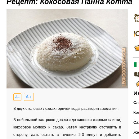
Рецепт: Кокосовая Панна Котта
1
И
A +
A -
Сл
В двух столовых ложках горячей воды растворить желатин.
Ко
В небольшой кастрюле довести до кипения жирные сливки,
Са
кокосовое молоко и сахар. Затем кастрюлю отставить в
Же
сторону, дать остыть в течение 2-3 минут и добавить