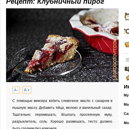
Рецепт: Клубничный пирог
0
И
A +
A -
Му
С помощью миксера взбить сливочное масло с сахаром в
Ма
пышную массу. Добавить яйца, молоко и ванильный сахар.
Са
Тщательно перемешать. Всыпать просеянную муку,
разрыхлитель, соль. Хорошо размешать, тесто должно
Мо
быть гладким без комочков.