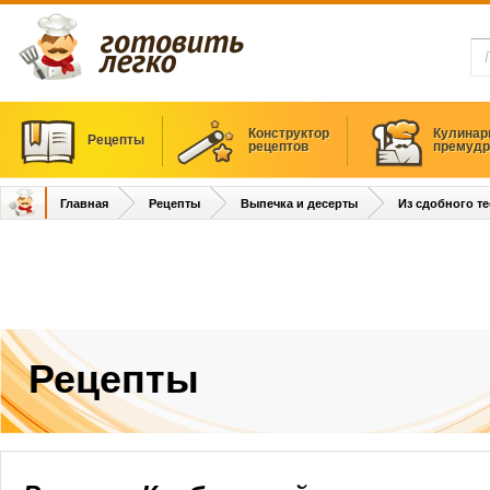
Конструктор
Кулинар
Рецепты
рецептов
премудр
Главная
Рецепты
Выпечка и десерты
Из сдобного те
Рецепты