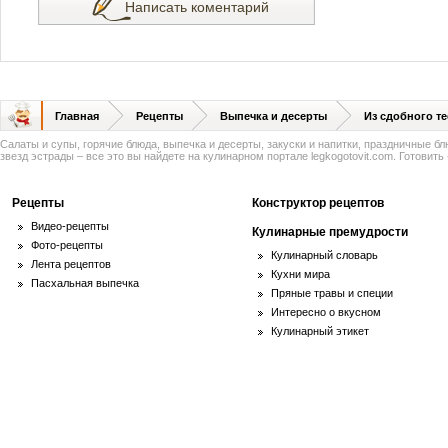
Написать коментарий
Главная
Рецепты
Выпечка и десерты
Из сдобного те
Салаты и супы, горячие блюда, выпечка и десерты, закуски и напитки, праздничные б
звезд эстрады – все это вы найдете на кулинарном портале legkogotovit.com. Готовить -
Рецепты
Конструктор рецептов
Видео-рецепты
Кулинарные премудрости
Фото-рецепты
Кулинарный словарь
Лента рецептов
Кухни мира
Пасхальная выпечка
Пряные травы и специи
Интересно о вкусном
Кулинарный этикет