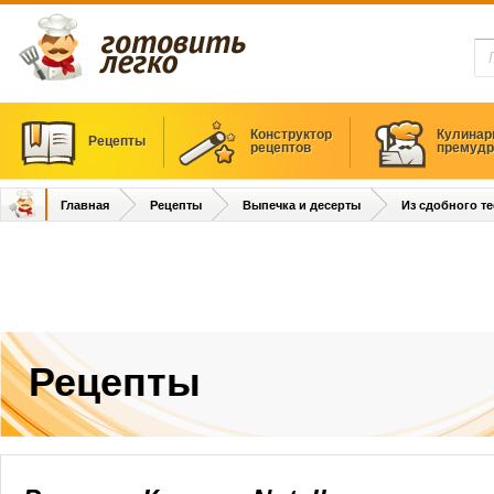
Конструктор
Кулинар
Рецепты
рецептов
премудр
Главная
Рецепты
Выпечка и десерты
Из сдобного те
Рецепты