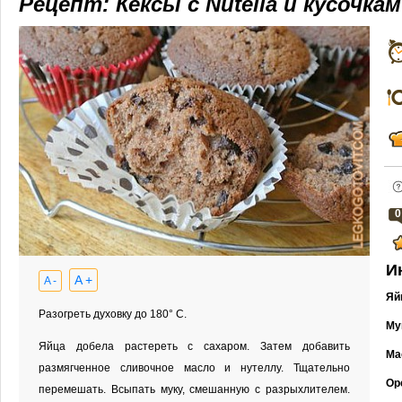
Рецепт: Кексы с Nutella и кусочка
0
И
A +
A -
Яй
Разогреть духовку до 180° С.
Му
Яйца добела растереть с сахаром. Затем добавить
Ма
размягченное сливочное масло и нутеллу. Тщательно
Ор
перемешать. Всыпать муку, смешанную с разрыхлителем.