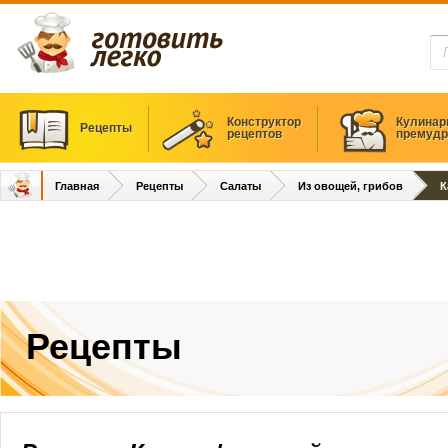
Конструктор
Кулинар
Рецепты
рецептов
премудр
Главная
Рецепты
Салаты
Из овощей, грибов
К
Рецепты