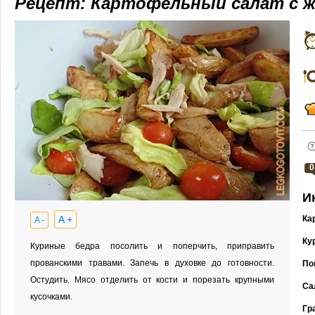
Рецепт: Картофельный салат с ж
0
И
A +
Ка
A -
Ку
Куриные бедра посолить и поперчить, приправить
прованскими травами. Запечь в духовке до готовности.
По
Остудить. Мясо отделить от кости и порезать крупными
Са
кусочками.
Гр