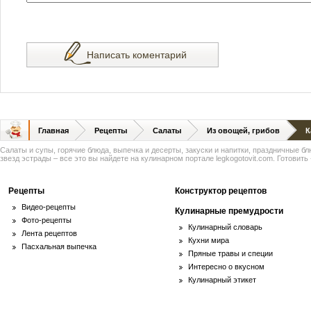
Написать коментарий
Главная
Рецепты
Салаты
Из овощей, грибов
К
Салаты и супы, горячие блюда, выпечка и десерты, закуски и напитки, праздничные б
звезд эстрады – все это вы найдете на кулинарном портале legkogotovit.com. Готовить -
Рецепты
Конструктор рецептов
Видео-рецепты
Кулинарные премудрости
Фото-рецепты
Кулинарный словарь
Лента рецептов
Кухни мира
Пасхальная выпечка
Пряные травы и специи
Интересно о вкусном
Кулинарный этикет