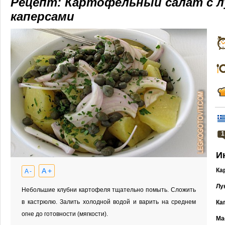
Рецепт: Картофельный салат с л
каперсами
1
И
A +
Ка
A -
Лу
Небольшие клубни картофеля тщательно помыть. Сложить
в кастрюлю. Залить холодной водой и варить на среднем
Ка
огне до готовности (мягкости).
Ма