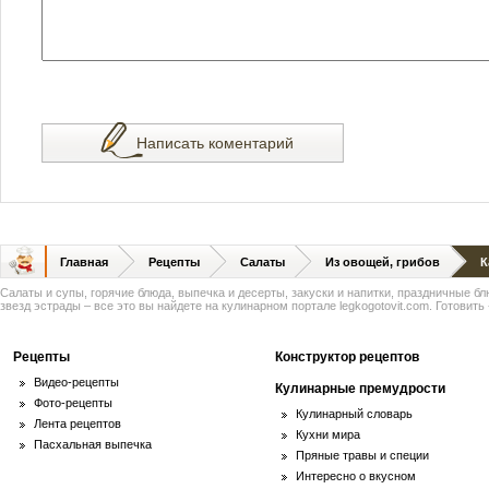
Написать коментарий
Главная
Рецепты
Салаты
Из овощей, грибов
К
Салаты и супы, горячие блюда, выпечка и десерты, закуски и напитки, праздничные б
звезд эстрады – все это вы найдете на кулинарном портале legkogotovit.com. Готовить -
Рецепты
Конструктор рецептов
Видео-рецепты
Кулинарные премудрости
Фото-рецепты
Кулинарный словарь
Лента рецептов
Кухни мира
Пасхальная выпечка
Пряные травы и специи
Интересно о вкусном