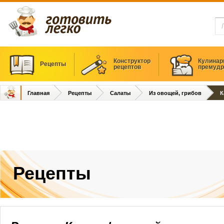
Конструктор
Кулинар
Рецепты
рецептов
премудр
Главная
Рецепты
Салаты
Из овощей, грибов
К
Рецепты