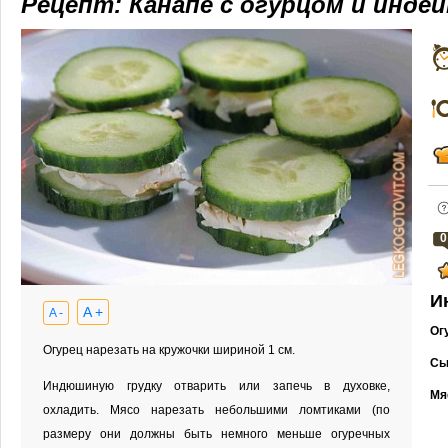
Рецепт: Канапе с огурцом и индей
0
И
A +
A -
Ог
Огурец нарезать на кружочки шириной 1 см.
Сы
Индюшиную грудку отварить или запечь в духовке,
Мя
охладить. Мясо нарезать небольшими ломтиками (по
размеру они должны быть немного меньше огуречных