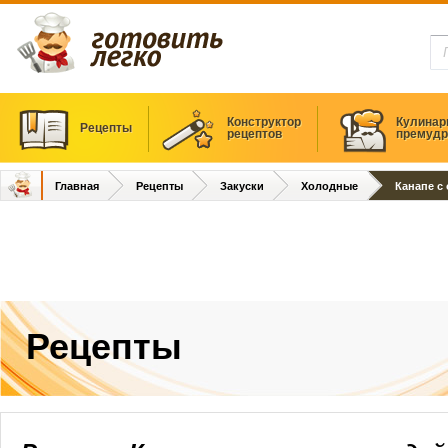
Конструктор
Кулинар
Рецепты
рецептов
премудр
Главная
Рецепты
Закуски
Холодные
Канапе с
Рецепты