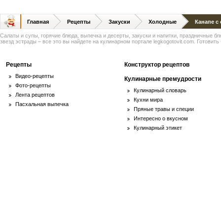
Главная
Рецепты
Закуски
Холодные
Канапе с
Салаты и супы, горячие блюда, выпечка и десерты, закуски и напитки, праздничные б
звезд эстрады – все это вы найдете на кулинарном портале legkogotovit.com. Готовить -
Рецепты
Конструктор рецептов
Видео-рецепты
Кулинарные премудрости
Фото-рецепты
Кулинарный словарь
Лента рецептов
Кухни мира
Пасхальная выпечка
Пряные травы и специи
Интересно о вкусном
Кулинарный этикет