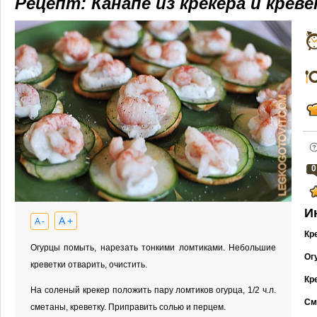
Рецепт: Канапе из крекера и крев
0
И
A +
A -
Кр
Огурцы помыть, нарезать тонкими ломтиками. Небольшие
Ог
креветки отварить, очистить.
Кр
На соленый крекер положить пару ломтиков огурца, 1/2 ч.л.
См
сметаны, креветку. Приправить солью и перцем.