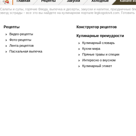
Главная
Рецепты
Закуски
Холодные
Канапе из
Салаты и супы, горячие блюда, выпечка и десерты, закуски и напитки, праздничные б
звезд эстрады – все это вы найдете на кулинарном портале legkogotovit.com. Готовить -
Рецепты
Конструктор рецептов
Видео-рецепты
Кулинарные премудрости
Фото-рецепты
Кулинарный словарь
Лента рецептов
Кухни мира
Пасхальная выпечка
Пряные травы и специи
Интересно о вкусном
Кулинарный этикет