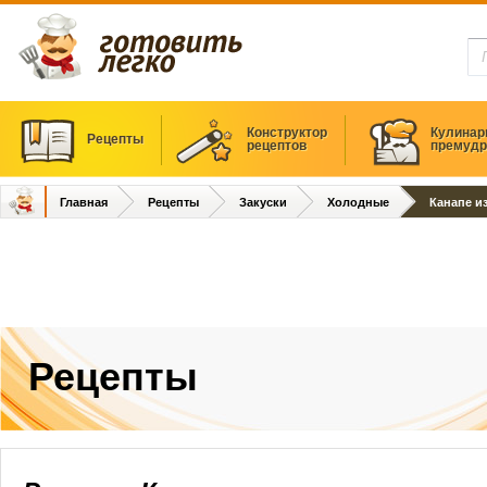
Конструктор
Кулинар
Рецепты
рецептов
премудр
Главная
Рецепты
Закуски
Холодные
Канапе из
Рецепты