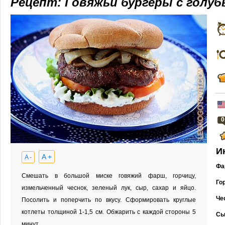
Рецепт: Говяжьи бургеры с голу
0
И
A +
A -
Фа
Смешать в большой миске говяжий фарш, горчицу,
Го
измельченный чеснок, зеленый лук, сыр, сахар и яйцо.
Че
Посолить и поперчить по вкусу. Сформировать круглые
котлеты толщиной 1-1,5 см. Обжарить с каждой стороны 5
Сы
минут.