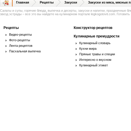
Главная
Рецепты
Закуски
Закуски из мяса, мясных 
Салаты и супы, горячие блюда, выпечка и десерты, закуски и напитки, праздничные б
звезд эстрады – все это вы найдете на кулинарном портале legkogotovit.com. Готовить -
Рецепты
Конструктор рецептов
Видео-рецепты
Кулинарные премудрости
Фото-рецепты
Кулинарный словарь
Лента рецептов
Кухни мира
Пасхальная выпечка
Пряные травы и специи
Интересно о вкусном
Кулинарный этикет