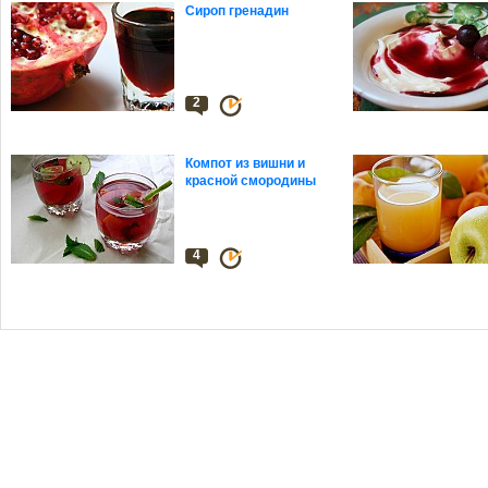
Сироп гренадин
2
Компот из вишни и
красной смородины
4