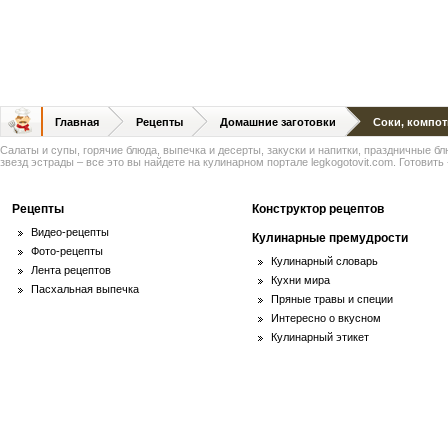
Главная
Рецепты
Домашние заготовки
Соки, компо
Салаты и супы, горячие блюда, выпечка и десерты, закуски и напитки, праздничные б
звезд эстрады – все это вы найдете на кулинарном портале legkogotovit.com. Готовить -
Рецепты
Конструктор рецептов
Видео-рецепты
Кулинарные премудрости
Фото-рецепты
Кулинарный словарь
Лента рецептов
Кухни мира
Пасхальная выпечка
Пряные травы и специи
Интересно о вкусном
Кулинарный этикет