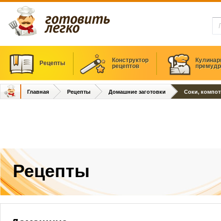
Конструктор
Кулинар
Рецепты
рецептов
премудр
Главная
Рецепты
Домашние заготовки
Соки, компо
Рецепты