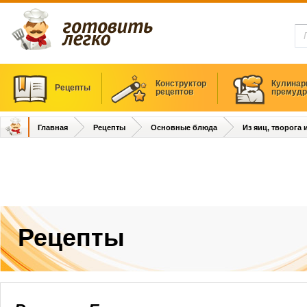
Конструктор
Кулинар
Рецепты
рецептов
премудр
Главная
Рецепты
Основные блюда
Из яиц, творога
Рецепты