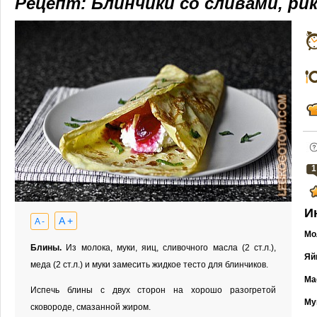
Рецепт: Блинчики со сливами, р
1
И
A +
A -
Мо
Блины.
Из молока, муки, яиц, сливочного масла (2 ст.л.),
Яй
меда (2 ст.л.) и муки замесить жидкое тесто для блинчиков.
Ма
Испечь блины с двух сторон на хорошо разогретой
Му
сковороде, смазанной жиром.