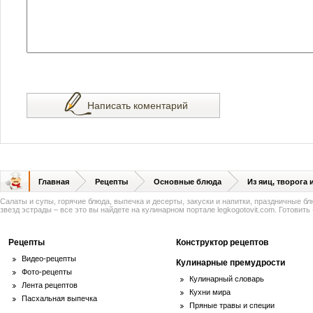
Написать коментарий
Главная
Рецепты
Основные блюда
Из яиц, творога
Салаты и супы, горячие блюда, выпечка и десерты, закуски и напитки, праздничные б
звезд эстрады – все это вы найдете на кулинарном портале legkogotovit.com. Готовить -
Рецепты
Конструктор рецептов
Видео-рецепты
Кулинарные премудрости
Фото-рецепты
Кулинарный словарь
Лента рецептов
Кухни мира
Пасхальная выпечка
Пряные травы и специи