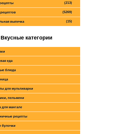
(213)
рецепты
(5269)
 рецептов
(15)
льная выпечка
Вкусные категории
аки
вая еда
ые блюда
ница
ты для мультиварки
ики, пельмени
 для мангале
ничные рецепты
и булочки