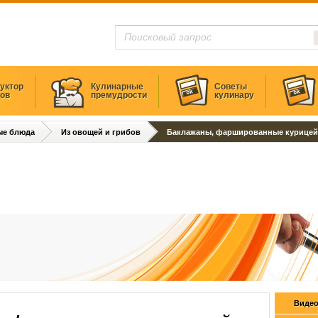
уктор
Кулинарные
Советы
тов
премудрости
кулинару
ые блюда
Из овощей и грибов
Баклажаны, фаршированные курицей
Видео