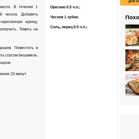
Для х
масло. В течение 1
Орегано
0.5 ч.л.
;
й чеснок. Добавить
Похо
Чеснок
1 зубок
;
нарезанную курицу,
Соль, перец
0.5 ч.л.
;
оперчить. Томить на
аршем. Поместить в
ть соусом бешамель.
сыром.
чение 20 минут.