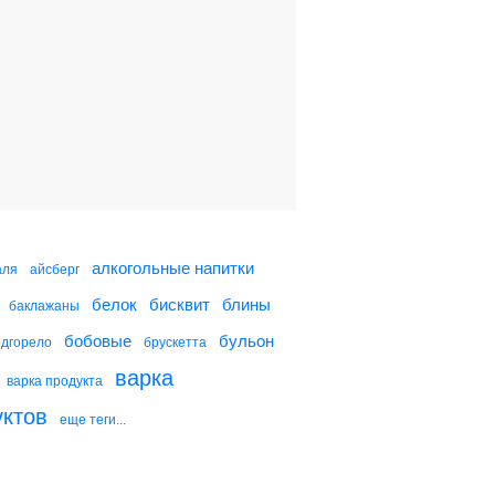
Яйца, фаршированные
крилем
Помидоры,
фаршированные
гречкой
Яйца, фаршированные
тунцом
алкогольные напитки
аля
айсберг
белок
бисквит
блины
баклажаны
Пицца с курицей
бобовые
бульон
одгорело
брускетта
варка
варка продукта
уктов
еще теги...