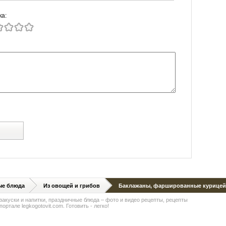
ка:
й
ые блюда
Из овощей и грибов
Баклажаны, фаршированные курицей
 закуски и напитки, праздничные блюда – фото и видео рецепты, рецепты
ортале legkogotovit.com. Готовить - легко!