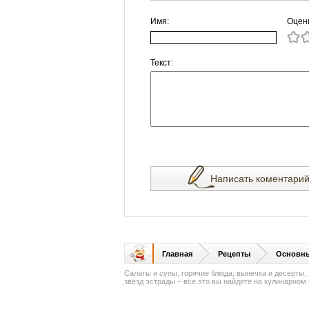
Имя:
Оцен
Текст:
Написать коментари
Главная
Рецепты
Основн
Салаты и супы, горячие блюда, выпечка и десерты,
звезд эстрады – все это вы найдете на кулинарном п