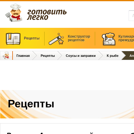
Конструктор
Кулинар
Рецепты
рецептов
премудр
Главная
Рецепты
Соусы и заправки
К рыбе
Ап
Рецепты