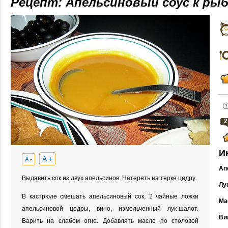
Рецепт: Апельсиновый соус к ры
2
И
A +
A -
Ап
Выдавить сок из двух апельсинов. Натереть на терке цедру.
Лу
В кастрюле смешать апельсиновый сок, 2 чайные ложки
Ма
апельсиновой цедры, вино, измельченный лук-шалот.
Ви
Варить на слабом огне. Добавлять масло по столовой