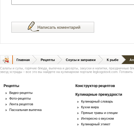
Написать коментарий
Главная
Рецепты
Соусы и заправки
К рыбе
Ап
Салаты и супы, горячие блюда, выпечка и десерты, закуски и напитки, праздничные б
звезд эстрады – все это вы найдете на кулинарном портале legkogotovit.com. Готовить -
Рецепты
Конструктор рецептов
Видео-рецепты
Кулинарные премудрости
Фото-рецепты
Кулинарный словарь
Лента рецептов
Кухни мира
Пасхальная выпечка
Пряные травы и специи
Интересно о вкусном
Кулинарный этикет